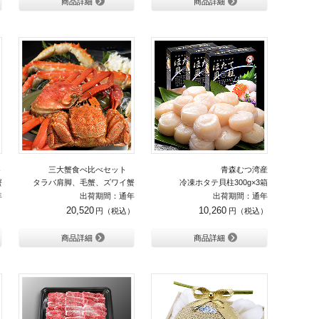
商品詳細
商品詳細
ト
三大蟹食べ比べセット
青森むつ湾産
蟹
タラバ肩脚、毛蟹、ズワイ蟹
冷凍ホタテ貝柱300g×3箱
年
出荷期間：通年
出荷期間：通年
20,520
10,260
商品詳細
商品詳細