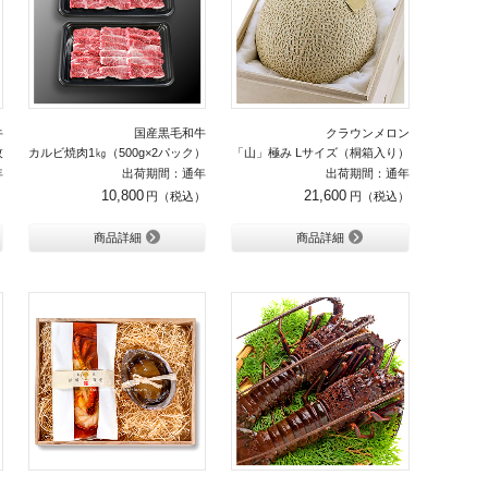
牛
国産黒毛和牛
クラウンメロン
枚
カルビ焼肉1㎏（500g×2パック）
「山」極み Lサイズ（桐箱入り）
年
出荷期間：通年
出荷期間：通年
10,800
21,600
商品詳細
商品詳細