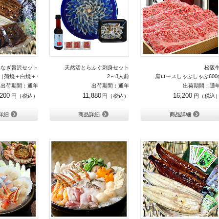
うなぎ贅沢セット
天然活とらふぐ刺身セット
松阪
（蒲焼＋白焼＋うな茶漬け×各2人前）
2～3人前
肩ロースしゃぶしゃぶ600
出荷期間：通年
出荷期間：通年
出荷期間：通
,200
11,880
16,200
詳細
商品詳細
商品詳細