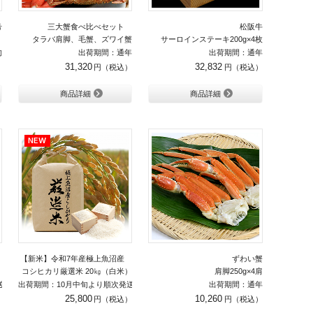
号
三大蟹食べ比べセット
松阪牛
）
タラバ肩脚、毛蟹、ズワイ蟹
サーロインステーキ200g×4枚
旬
出荷期間：通年
出荷期間：通年
31,320
32,832
商品詳細
商品詳細
産
【新米】令和7年産極上魚沼産
ずわい蟹
）
コシヒカリ厳選米 20㎏（白米）
肩脚250g×4肩
送
出荷期間：10月中旬より順次発送
出荷期間：通年
25,800
10,260