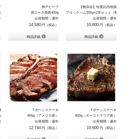
ぎ
神戸ビーフ
【無添加】特選比内地鶏
前
肩ロース焼肉400g
ブロックハム500g×2本セット（秋田杉箱入り）
年
出荷期間：通年
出荷期間：通年
14,580
10,800
商品詳細
商品詳細
完熟マンゴー
Tボーンステーキ
Tボーンステーキ
り）
900g（アメリカ産）
800g（オーストラリア産）
旬
出荷期間：通年
出荷期間：通年
12,744
10,800