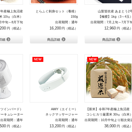
7年産極上魚沼産
とらふぐ刺身セット（養殖）
山梨笛吹産 あまとう2
 10㎏（白米）
150g
【極蜜】1kg（3～4玉
月中旬～8月下旬
出荷期間：通年
出荷期間：7月上旬～7月下
,200
16,200
12,960
詳細
商品詳細
商品詳細
D（ツインバード）
AiMY（エイミー）
【新米】令和7年産極上魚沼
サーキュレーター
ネックマッサージャー
コシヒカリ厳選米 30㎏（白米
出荷期間：通年
出荷期間：通年
出荷期間：10月中旬より順次発
,500
13,200
38,000