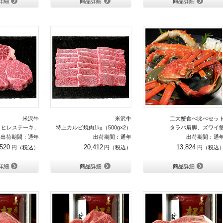
詳細
商品詳細
商品詳細
米沢牛
米沢牛
二大蟹食べ比べセッ
ヒレステーキ、 サーロインステーキ）
特上カルビ焼肉1㎏（500g×2）
タラバ肩脚、ズワイ
出荷期間：通年
出荷期間：通年
出荷期間：通
,520
20,412
13,824
詳細
商品詳細
商品詳細