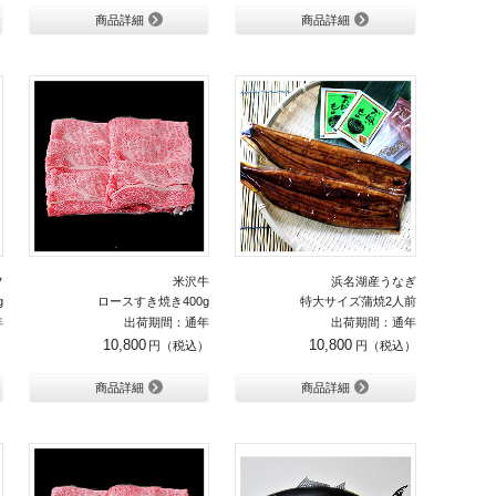
商品詳細
商品詳細
フ
米沢牛
浜名湖産うなぎ
g
ロースすき焼き400g
特大サイズ蒲焼2人前
年
出荷期間：通年
出荷期間：通年
10,800
10,800
商品詳細
商品詳細