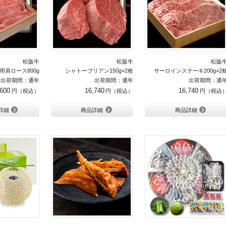
松阪牛
松阪牛
松阪
用肩ロース800g
シャトーブリアン150g×2枚
サーロインステーキ200g×2
出荷期間：通年
出荷期間：通年
出荷期間：通
,600
16,740
16,740
詳細
商品詳細
商品詳細