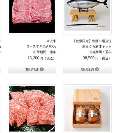
牛
米沢牛
【数量限定】豊洲市場直送
g
ロースすき焼き600g
黒まぐろ解体キット
年
出荷期間：通年
出荷期間：通年
16,200
38,500
商品詳細
商品詳細