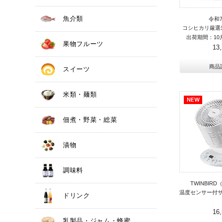
魚介類
令和
コシヒカリ厳選米
出荷期間：10
果物フルーツ
13
商品
スイーツ
米類・麺類
佃煮・野菜・総菜
漬物
調味料
TWINBIR
温度センサー付
ドリンク
16
乳製品・ジャム・蜂蜜