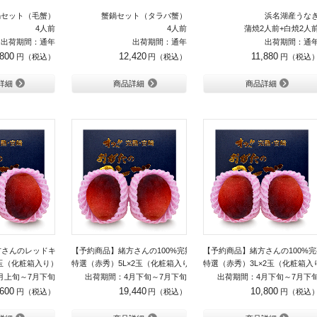
鍋セット（毛蟹）
蟹鍋セット（タラバ蟹）
浜名湖産うな
4人前
4人前
蒲焼2人前+白焼2人
出荷期間：通年
出荷期間：通年
出荷期間：通
,800
12,420
11,880
詳細
商品詳細
商品詳細
方さんのレッドキーツマンゴー
【予約商品】緒方さんの100%完熟マンゴー
【予約商品】緒方さんの100%
2玉（化粧箱入り）
特選（赤秀）5L×2玉（化粧箱入り）
特選（赤秀）3L×2玉（化粧箱入
月上旬～7月下旬
出荷期間：4月下旬～7月下旬
出荷期間：4月下旬～7月下
,600
19,440
10,800