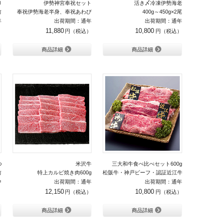
りセット
伊勢神宮奉祝セット
活き〆冷凍伊勢海老
前
奉祝伊勢海老半身、奉祝あわび
400g～450g×2尾
年
出荷期間：通年
出荷期間：通年
11,880
10,800
商品詳細
商品詳細
つ」の炙りしゃぶしゃぶ鍋セット
米沢牛
三大和牛食べ比べセット600g
前
特上カルビ焼き肉600g
松阪牛・神戸ビーフ・認証近江牛
中
出荷期間：通年
出荷期間：通年
12,150
10,800
商品詳細
商品詳細