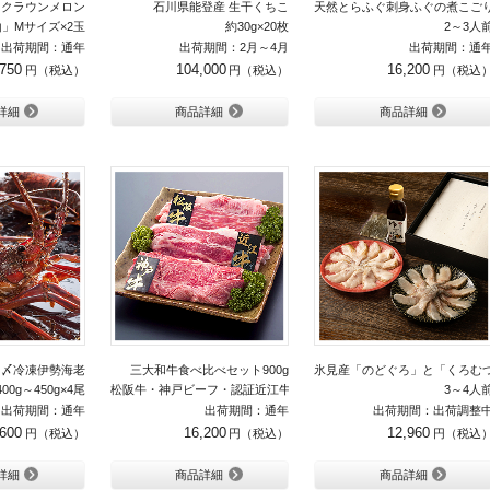
クラウンメロン
石川県能登産 生干くちこ
天然とらふぐ刺身ふぐの煮こご
」Mサイズ×2玉
約30g×20枚
2～3人
出荷期間：通年
出荷期間：2月～4月
出荷期間：通
,750
104,000
16,200
詳細
商品詳細
商品詳細
き〆冷凍伊勢海老
三大和牛食べ比べセット900g
氷見産「のどぐろ」と「くろむ
400g～450g×4尾
松阪牛・神戸ビーフ・認証近江牛
3～4人
出荷期間：通年
出荷期間：通年
出荷期間：出荷調整
,600
16,200
12,960
詳細
商品詳細
商品詳細