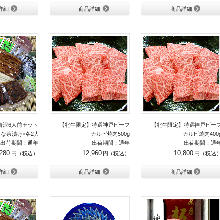
詳細
商品詳細
商品詳細
贅沢6人前セット
【牝牛限定】特選神戸ビーフ
【牝牛限定】特選神戸ビー
な茶漬け×各2人前＋肝焼き100g）
カルビ焼肉500g
カルビ焼肉400
出荷期間：通年
出荷期間：通年
出荷期間：通
,280
12,960
10,800
詳細
商品詳細
商品詳細