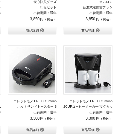
ツ
安心防災グッズ
オムロン
ートパウンドケーキ8個入り
13点セット
音波式電動歯ブラシ
年
出荷期間：通年
出荷期間：通年
3,850
3,850
商品詳細
商品詳細
）
エレットモノ ERETTO mono
エレットモノ ERETTO mono
L
ホットサンドトースター S
2CUPコーヒーメーカー(マグカップ付)
年
出荷期間：通年
出荷期間：通年
3,300
3,300
商品詳細
商品詳細