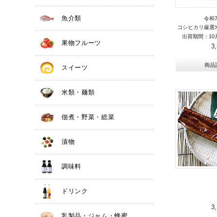
魚介類
令和
コシヒカリ厳選
出荷期間：10
果物フルーツ
3
商品
スイーツ
米類・麺類
佃煮・野菜・総菜
漬物
調味料
ドリンク
3
乳製品・ジャム・蜂蜜