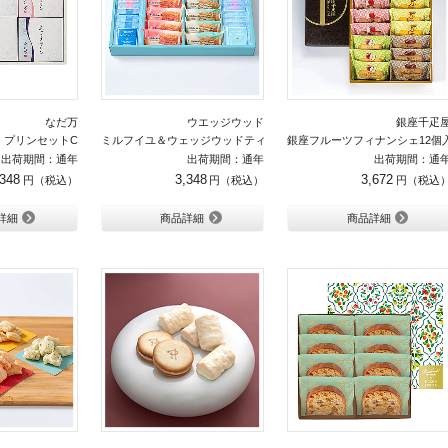
なだ万
ウエッジウッド
銀座千疋
・プリンセットC
ミルフイユ＆ウェッジウッドティーバッグセット24個入り
銀座フルーツフィナンシェ12個
出荷期間：通年
出荷期間：通年
出荷期間：通
,348
3,348
3,672
詳細
商品詳細
商品詳細