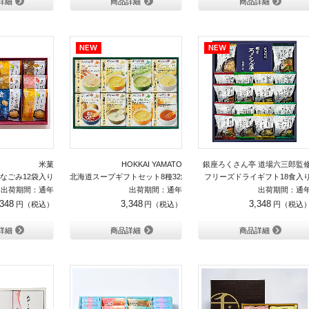
詳細
商品詳細
商品詳細
米菓
HOKKAI YAMATO
銀座ろくさん亭 道場六三郎監
なごみ12袋入り
北海道スープギフトセット8種32袋入り
フリーズドライギフト18食入
出荷期間：通年
出荷期間：通年
出荷期間：通
,348
3,348
3,348
詳細
商品詳細
商品詳細