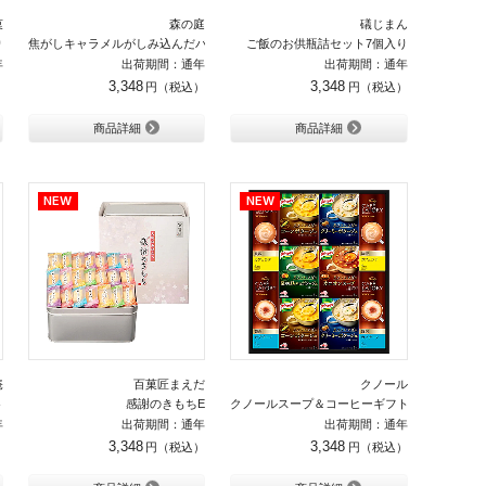
菓
森の庭
礒じまん
り
焦がしキャラメルがしみ込んだバーム 詰合せ18個入り
ご飯のお供瓶詰セット7個入り
年
出荷期間：通年
出荷期間：通年
3,348
3,348
商品詳細
商品詳細
庵
百菓匠まえだ
クノール
ト
感謝のきもちE
クノールスープ＆コーヒーギフトB
年
出荷期間：通年
出荷期間：通年
3,348
3,348