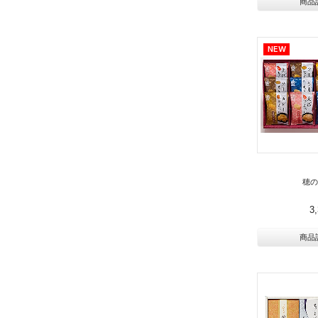
商品
穂の
3
商品