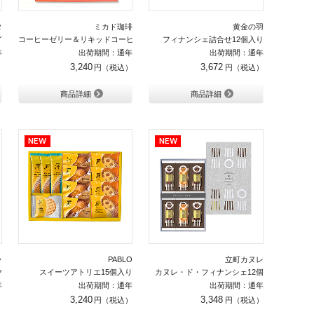
タ
ミカド珈琲
黄金の羽
イト）
コーヒーゼリー＆リキッドコーヒー＆ リキッドティーセット
フィナンシェ詰合せ12個入り
年
出荷期間：通年
出荷期間：通年
3,240
3,672
商品詳細
商品詳細
ラ
PABLO
立町カヌレ
ーヘン12個入り
スイーツアトリエ15個入り
カヌレ・ド・フィナンシェ12個
年
出荷期間：通年
出荷期間：通年
3,240
3,348