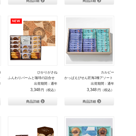
商品詳細
商品詳細
修
ひかりがさね
カルビー
り
ふんわりバームと珈琲の詰合せ 18個入り
かっぱえびせん匠海2種アソート 33枚入
年
出荷期間：通年
出荷期間：通年
3,348
3,348
商品詳細
商品詳細