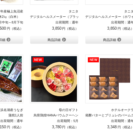
7年産極上魚沼産
タニタ
タニ
米2㎏（白米）
デジタルヘルスメーター（ブラック）
デジタルヘルスメーター（ホワ
月中旬～8月下旬
出荷期間：通年
出荷期間：通
,500
3,850
3,850
詳細
商品詳細
商品詳細
浜名湖産うなぎ
母の日ギフト
ホテルオーク
蒲焼1人前
烏骨鶏煌HANAバウムクーヘン
発酵バターとブリュレのバームク
出荷期間：通年
出荷期間：5月
出荷期間：通
,150
3,780
3,348