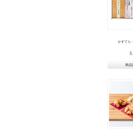
かすてら
3
商品