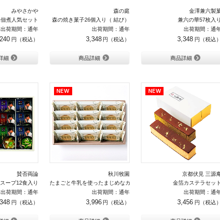
みやさかや
森の庭
金澤兼六製
豚佃煮人気セット
森の焼き菓子26個入り（ 結び）
兼六の華57枚入
出荷期間：通年
出荷期間：通年
出荷期間：通
,240
3,348
3,348
詳細
商品詳細
商品詳細
賛否両論
秋川牧園
京都伏見 三源
スープ12食入り
たまごと牛乳を使ったまじめなカステラ12個入り
金箔カステラセッ
出荷期間：通年
出荷期間：通年
出荷期間：通
,348
3,996
3,456