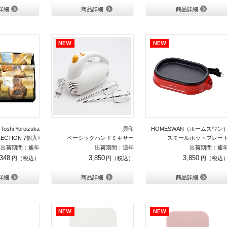
詳細
商品詳細
商品詳細
Toshi Yoroizuka
貝印
HOMESWAN（ホームスワン
LECTION 7個入り
ベーシックハンドミキサー
スモールホットプレー
出荷期間：通年
出荷期間：通年
出荷期間：通
,348
3,850
3,850
詳細
商品詳細
商品詳細