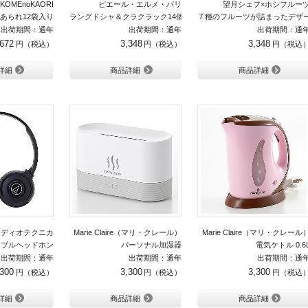
KOMEnoKAORI
ピエール・エルメ・パリ
望月シェフ×ホシフルー
あられ12袋入り
ラングドシャ＆クラクラック14個入り
７種のフルーツが詰まったデザ
出荷期間：通年
出荷期間：通年
出荷期間：通
,672
3,348
3,348
詳細
商品詳細
商品詳細
ーディオテクニカ
Marie Claire（マリ・クレール）
Marie Claire（マリ・クレール
タブルヘッドホン
パーソナル加湿器
電気ケトル 0.6
出荷期間：通年
出荷期間：通年
出荷期間：通
,300
3,300
3,300
詳細
商品詳細
商品詳細