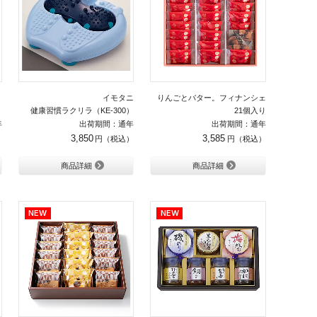
）
イモタニ
りんごとバター。フィナンシェ
g（ピンク）
健康習慣ラクリラ（KE-300）
21個入り
年
出荷期間：通年
出荷期間：通年
3,850
3,585
商品詳細
商品詳細