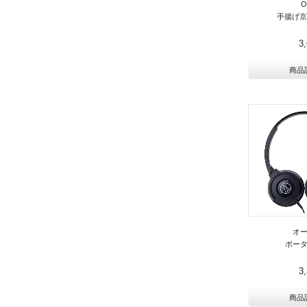
O
手揚げ京
3
商品
オ
ポー
3
商品