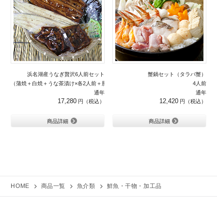
浜名湖産うなぎ贅沢6人前セット
蟹鍋セット（タラバ蟹）
（蒲焼＋白焼＋うな茶漬け×各2人前＋肝焼き100g）
4人前
通年
通年
17,280
12,420
商品詳細
商品詳細
HOME
商品一覧
魚介類
鮮魚・干物・加工品