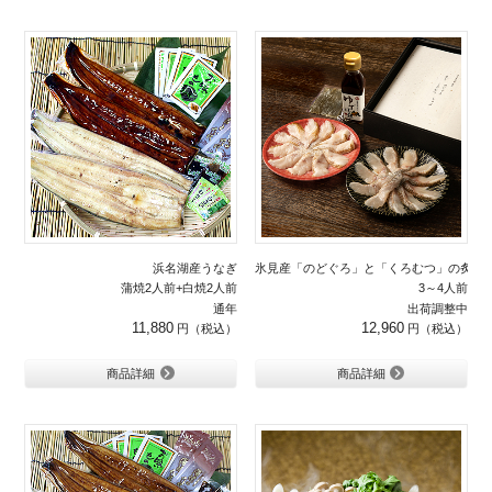
浜名湖産うなぎ
氷見産「のどぐろ」と「くろむつ」の炙り
蒲焼2人前+白焼2人前
3～4人前
通年
出荷調整中
11,880
12,960
商品詳細
商品詳細