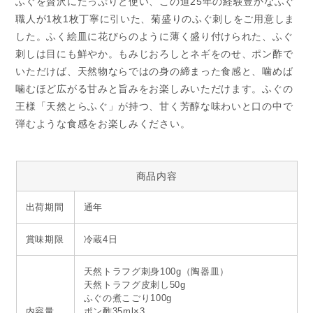
ふぐを贅沢にたっぷりと使い、この道25年の経験豊かなふぐ
職人が1枚1枚丁寧に引いた、菊盛りのふぐ刺しをご用意しま
した。ふく絵皿に花びらのように薄く盛り付けられた、ふぐ
刺しは目にも鮮やか。もみじおろしとネギをのせ、ポン酢で
いただけば、天然物ならではの身の締まった食感と、噛めば
噛むほど広がる甘みと旨みをお楽しみいただけます。ふぐの
王様「天然とらふぐ」が持つ、甘く芳醇な味わいと口の中で
弾むような食感をお楽しみください。
商品内容
出荷期間
通年
賞味期限
冷蔵4日
天然トラフグ刺身100g（陶器皿）
天然トラフグ皮刺し50g
ふぐの煮こごり100g
内容量
ポン酢35ml×3