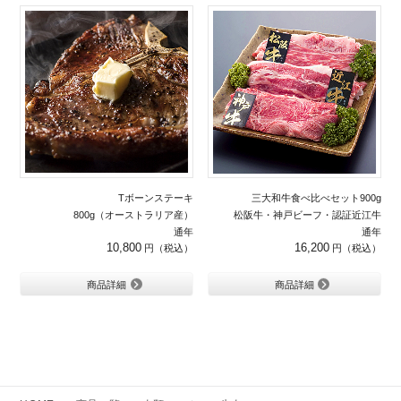
Tボーンステーキ
三大和牛食べ比べセット900g
800g（オーストラリア産）
松阪牛・神戸ビーフ・認証近江牛
通年
通年
10,800
16,200
商品詳細
商品詳細