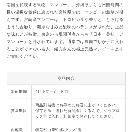
南国を代表する果物「マンゴー」。沖縄県よりも日照時間の
長い温暖な気候に恵まれた宮崎県では、マンゴーの栽培が盛
んです。宮崎産マンゴーは、トロピカルな香りと、とろける
ような舌触り、濃厚な甘みと酸味のバランスが取れた、上品
な味わいが特徴。東京の市場関係者からも「日本一美味しい
マンゴー」と評されています。通常では農園でしか手に入れ
ることができない名人：緒方さんの極上完熟マンゴーを是非
ご賞味ください。
商品内容
出荷期間
4月下旬～7月下旬
商品到着後はお早めにお召し上がりください。
賞味期限
保存方法：濡れた新聞紙にくるんで、ジップロ
ック等に入れ、野菜室で保存してください。
内容量
特選5L（650g以上）×2玉