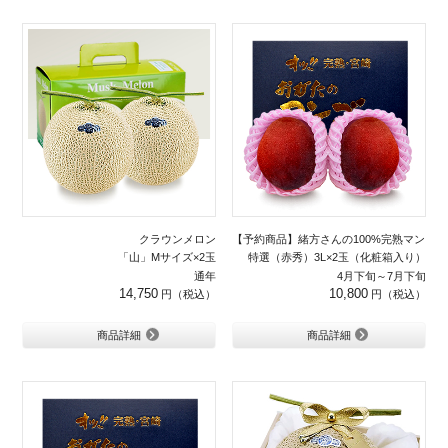
クラウンメロン
【予約商品】緒方さんの100%完熟マンゴー
「山」Mサイズ×2玉
特選（赤秀）3L×2玉（化粧箱入り）
通年
4月下旬～7月下旬
14,750
10,800
商品詳細
商品詳細