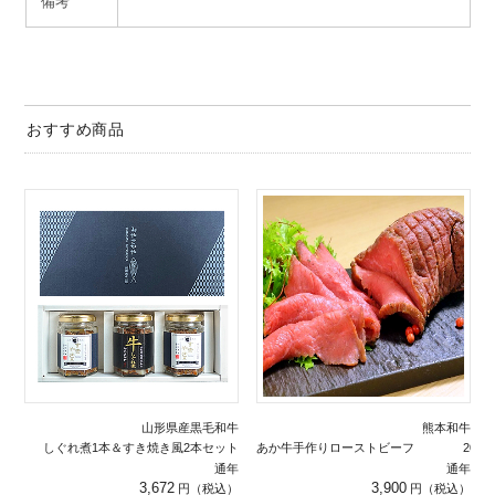
備考
おすすめ商品
山形県産黒毛和牛
熊本和牛
しぐれ煮1本＆すき焼き風2本セット
あか牛手作りローストビーフ 200g
通年
通年
3,672
3,900