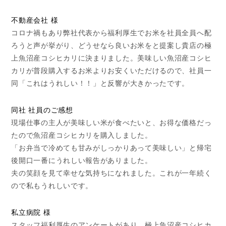
不動産会社 様
コロナ禍もあり弊社代表から福利厚生でお米を社員全員へ配
ろうと声が挙がり、どうせなら良いお米をと提案し貴店の極
上魚沼産コシヒカリに決まりました。美味しい魚沼産コシヒ
カリが普段購入するお米よりお安くいただけるので、社員一
同「これはうれしい！！」と反響が大きかったです。
同社
社員
のご感想
現場仕事の主人が美味しい米が食べたいと、お得な価格だっ
たので魚沼産コシヒカリを購入しました。
「お弁当で冷めても甘みがしっかりあって美味しい」と帰宅
後開口一番にうれしい報告がありました。
夫の笑顔を見て幸せな気持ちになれました。これが一年続く
ので私もうれしいです。
私立病院 様
スタッフ福利厚生のアンケートがあり、極上魚沼産コシヒカ