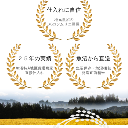
仕入れに自信
地元魚沼の
米のソムリエ帰属
２５年の実績
魚沼から直送
魚沼特A地区厳選農家
魚沼保存・魚沼梱包
直接仕入れ
発送直前精米