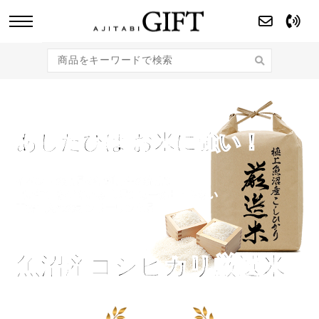
あじたびGIFT 【法人・企業様向け】こだわり
のギフト商品をご提案します。
あじたびは
お米に強い！
イベントの景品や福利厚生の充実に
高い評価を得ている
市場には一切出回らない
直接仕入れのオンリーワン商品
魚沼産コシヒカリ厳選米