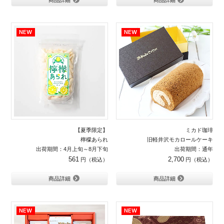
【夏季限定】
ミカド珈琲
檸檬あられ
旧軽井沢モカロールケーキ
出荷期間：4月上旬～8月下旬
出荷期間：通年
561
2,700
商品詳細
商品詳細