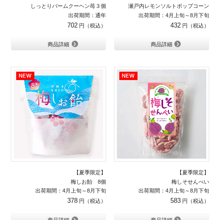
しっとりバームクーヘン苺３個
瀬戸内レモンソルトポップコーン
出荷期間：通年
出荷期間：4月上旬～8月下旬
702
432
商品詳細
商品詳細
【夏季限定】
【夏季限定】
梅しお飴 8個
梅しそせんべい
出荷期間：4月上旬～8月下旬
出荷期間：4月上旬～8月下旬
378
583
商品詳細
商品詳細