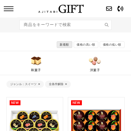
あじたびGIFT 【法人・企業様向け】こだわり
のギフト商品をご提案します。
新着順
価格の高い順
価格の低い順
和菓子
洋菓子
ジャンル
スイーツ
全条件解除