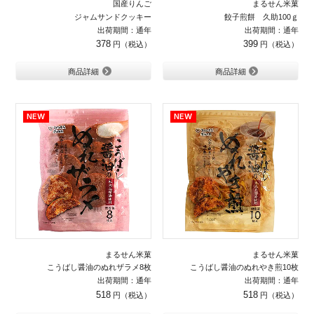
国産りんご
まるせん米菓
ジャムサンドクッキー
餃子煎餅 久助100ｇ
出荷期間：通年
出荷期間：通年
378
399
商品詳細
商品詳細
まるせん米菓
まるせん米菓
こうばし醤油のぬれザラメ8枚
こうばし醤油のぬれやき煎10枚
出荷期間：通年
出荷期間：通年
518
518