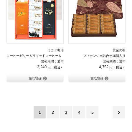
ミカド珈琲
黄金の羽
コーヒーゼリー＆リキッドコーヒー＆ リキッドティーセット
フィナンシェ詰合せ16個入り
出荷期間：通年
出荷期間：通年
3,240
4,752
商品詳細
商品詳細
1
2
3
4
5