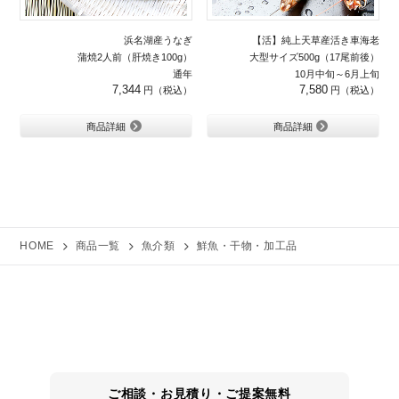
浜名湖産うなぎ
【活】純上天草産活き車海老
蒲焼2人前（肝焼き100g）
大型サイズ500g（17尾前後）
通年
10月中旬～6月上旬
7,344
7,580
商品詳細
商品詳細
HOME
商品一覧
魚介類
鮮魚・干物・加工品