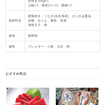
肝焼き100g×1
山椒×2、蒲焼タレ×2、吸物×2
鰻蒲焼き：うなぎ(浜名湖産)、さい仕込醤油、
原材料名
砂糖、みりん、澱粉、清酒
厚焼玉子：卵
産地
静岡県
備考
アレルギー：小麦、大豆、卵
おすすめ商品