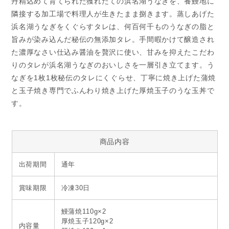
丹精込めて育てられた獲れたての浜名湖うなぎを、養鰻地に
隣接する加工場で料理人が生きたまま捌きます。蒸しあげた
浜名湖うなぎをくぐらすタレは、何百何千ものうなぎの脂と
旨みが染み込んだ秘伝の無添加タレ。手間暇かけて醸造され
た濃厚なさい仕込み醤油を贅沢に使い、甘みを抑えたこだわ
りのタレが浜名湖うなぎのおいしさを一層引き立てます。う
なぎを1枚1枚秘伝のタレにくぐらせ、丁寧に焼き上げた蒲焼
と玉子焼き専門でふんわり焼き上げた厚焼玉子のうな玉丼で
す。
商品内容
出荷期間
通年
賞味期限
冷凍30日
鰻蒲焼110g×2
厚焼玉子120g×2
内容量