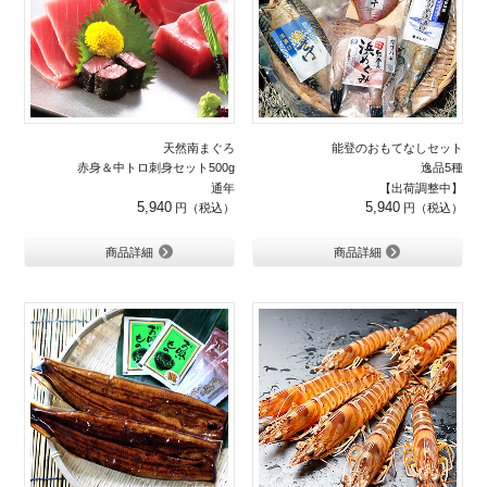
天然南まぐろ
能登のおもてなしセット
赤身＆中トロ刺身セット500g
逸品5種
通年
【出荷調整中】
5,940
5,940
商品詳細
商品詳細