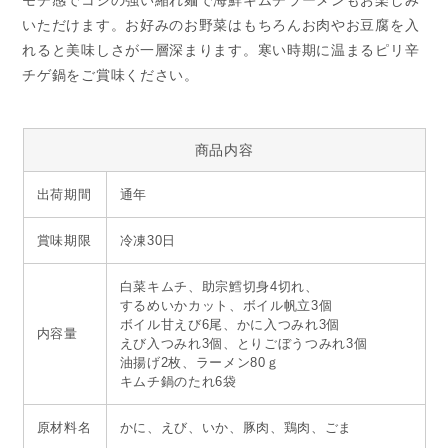
モチ感でコシの強い縮れ麺で海鮮キムチラーメンもお楽しみ
いただけます。お好みのお野菜はもちろんお肉やお豆腐を入
れると美味しさが一層深まります。寒い時期に温まるピリ辛
チゲ鍋をご賞味ください。
商品内容
出荷期間
通年
賞味期限
冷凍30日
白菜キムチ、助宗鱈切身4切れ、
するめいかカット、ボイル帆立3個
ボイル甘えび6尾、かに入つみれ3個
内容量
えび入つみれ3個、とりごぼうつみれ3個
油揚げ2枚、ラーメン80ｇ
キムチ鍋のたれ6袋
原材料名
かに、えび、いか、豚肉、鶏肉、ごま