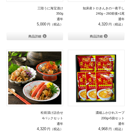
三陸うに海宝漬け
知床産トロきんきの一夜干し
350g
240g～260前後×1尾
通年
通年
5,000
4,320
商品詳細
商品詳細
松前漬け詰合せ
濃縮ふかひれスープ
4パックセット
200g×5袋セット
通年
通年
4,320
4,968