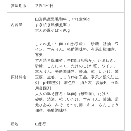
賞味期限
常温180日
山形県産黒毛和牛しぐれ煮90g
内容量
すき焼き風佃煮90g
大人の豚そぼろ90g
しぐれ煮：牛肉（山形県産）、砂糖、醤油、ワ
イン、本みりん、発酵調味料、有馬山椒佃煮、
寒天
すき焼き風佃煮：牛肉(山形県産)、たまねぎ、
砂糖、こんにゃく、たけのこ(水煮)、ワイン、
本みりん、発酵調味料、醤油、乾しいたけ、凍
原材料名
豆腐、生姜、しょうゆ加工品、寒天／酸化防止
剤、pH調整剤、着色料、消石灰、炭酸K、豆腐
用凝固剤
大人の豚そぼろ：豚肉(山形県産)、たけのこ、
砂糖、清酒、乾しいたけ、本みりん、醤油、還
元水あめ、みそ、かつお節エキス、さんしょう
佃煮、発酵調味料
産地
山形県