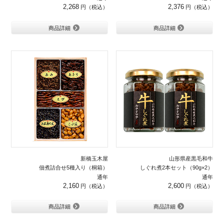
2,268
2,376
商品詳細
商品詳細
新橋玉木屋
山形県産黒毛和牛
佃煮詰合せ5種入り（桐箱）
しぐれ煮2本セット（90g×2）
通年
通年
2,160
2,600
商品詳細
商品詳細