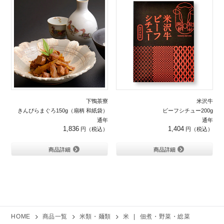
下鴨茶寮
米沢牛
きんぴらまぐろ150g（扇柄 和紙袋）
ビーフシチュー200g
通年
通年
1,836
1,404
商品詳細
商品詳細
HOME
商品一覧
米類・麺類
米
|
佃煮・野菜・総菜