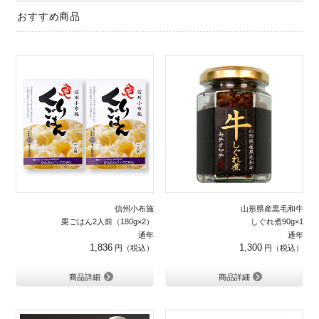
おすすめ商品
信州小布施
山形県産黒毛和牛
栗ごはん2人前（180g×2）
しぐれ煮90g×1
通年
通年
1,836
1,300
商品詳細
商品詳細