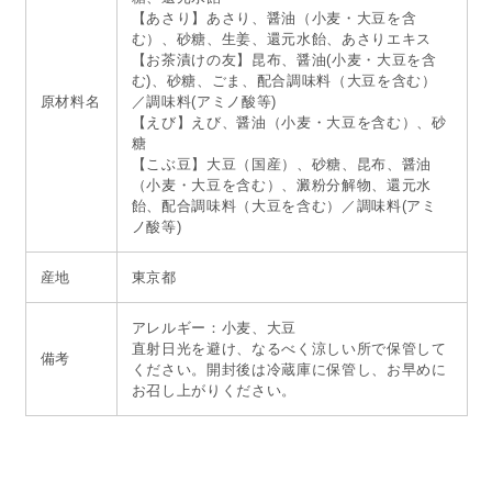
【あさり】あさり、醤油（小麦・大豆を含
む）、砂糖、生姜、還元水飴、あさりエキス
【お茶漬けの友】昆布、醤油(小麦・大豆を含
む)、砂糖、ごま、配合調味料（大豆を含む）
原材料名
／調味料(アミノ酸等)
【えび】えび、醤油（小麦・大豆を含む）、砂
糖
【こぶ豆】大豆（国産）、砂糖、昆布、醤油
（小麦・大豆を含む）、澱粉分解物、還元水
飴、配合調味料（大豆を含む）／調味料(アミ
ノ酸等)
産地
東京都
アレルギー：小麦、大豆
直射日光を避け、なるべく涼しい所で保管して
備考
ください。開封後は冷蔵庫に保管し、お早めに
お召し上がりください。