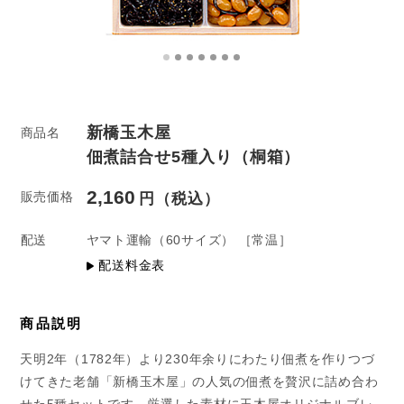
新橋玉木屋
商品名
佃煮詰合せ5種入り（桐箱）
2,160
販売価格
配送
ヤマト運輸
（60サイズ）
［常温］
配送料金表
商品説明
天明2年（1782年）より230年余りにわたり佃煮を作りつづ
けてきた老舗「新橋玉木屋」の人気の佃煮を贅沢に詰め合わ