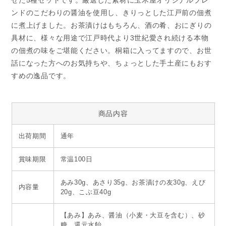
せた5種セットです。厳選した素材に玉木屋オリジナルブレ
ンドのこだわりの醤油を使用し、きりっとした江戸前の佃煮
に煮上げました。お茶漬けはもちろん、酒の肴、おにぎりの
具材に、様々な用途で江戸時代より3世紀愛され続ける本物
の佃煮の味をご堪能ください。桐箱に入ってますので、お世
話になった方へのお気持ちや、ちょっとした手土産にもおす
すめの逸品です。
商品内容
出荷期間
通年
賞味期限
常温100日
あみ30g、あさり35g、お茶漬けの友30g、えび
内容量
20g、こぶ豆40g
【あみ】あみ、醤油（小麦・大豆を含む）、砂
糖、還元水飴