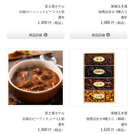
富士屋ホテル
新橋玉木屋
伝統のハッシュドビーフ 1人前
佃煮詰合せ 3種入り
通年
通年
1,400
1,080
商品詳細
商品詳細
富士屋ホテル
新橋玉木屋
伝統のビーフシチュー 1人前
佃煮詰合せ4種入り（桐箱）
通年
通年
1,400
1,620