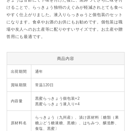
きょうは甘酢にて下味を付けた後に、黒みつでさらに味を付
けることで、らっきょう独特のえぐみが軽減されとても食べ
やすく仕上がりました。液入りらっきゅうと個包装のセット
になります。食卓やお酒のお供にもお勧めです。個包装は職
場や友人へのお土産等に配りやすいサイズです。お土産や贈
答用にも最適です。
商品内容
出荷期間
通年
賞味期限
常温120日
黒蜜らっきょう個包装×2
内容量
黒蜜らっきょう液入り×4
らっきょう（九州産）、漬け原材料〔糖類（果
原材料名
糖ぶどう糖液糖、黒糖）、はちみつ、醸造酢、
食塩、黒蜜〕