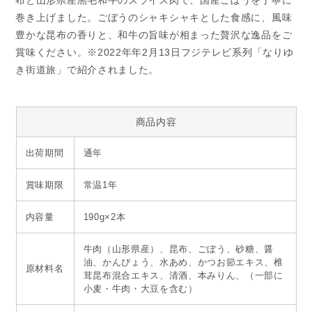
布と山形県産黒毛和牛のスライス肉で、国産ごぼうを丁寧に
巻き上げました。ごぼうのシャキシャキとした食感に、風味
豊かな昆布の香りと、和牛の旨味が相まった贅沢な逸品をご
賞味ください。※2022年年2月13日フジテレビ系列「なりゆ
き街道旅」で紹介されました。
商品内容
出荷期間
通年
賞味期限
常温1年
内容量
190g×2本
牛肉（山形県産）、昆布、ごぼう、砂糖、醤
油、かんぴょう、水あめ、かつお節エキス、椎
原材料名
茸昆布混合エキス、清酒、本みりん、（一部に
小麦・牛肉・大豆を含む）