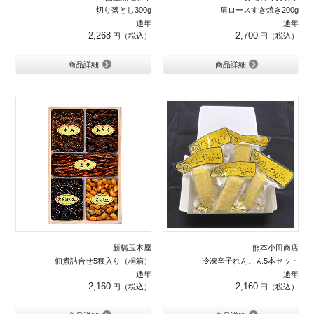
切り落とし300g
肩ロースすき焼き200g
通年
通年
2,268
2,700
商品詳細
商品詳細
新橋玉木屋
熊本小田商店
佃煮詰合せ5種入り（桐箱）
冷凍辛子れんこん5本セット
通年
通年
2,160
2,160