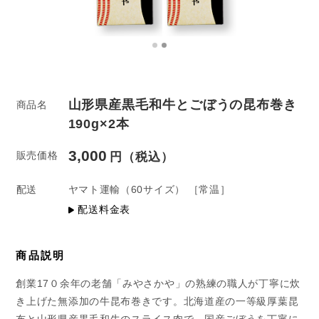
山形県産黒毛和牛とごぼうの昆布巻き
商品名
190g×2本
3,000
販売価格
配送
ヤマト運輸
（60サイズ）
［常温］
配送料金表
商品説明
創業17０余年の老舗「みやさかや」の熟練の職人が丁寧に炊
き上げた無添加の牛昆布巻きです。北海道産の一等級厚葉昆