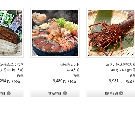
浜名湖産うなぎ
石狩鍋セット
活き〆冷凍伊勢海
1人前+白焼1人前
3～4人前
400g～450g×1
通年
通年
通
,264
6,480
6,981
詳細
商品詳細
商品詳細