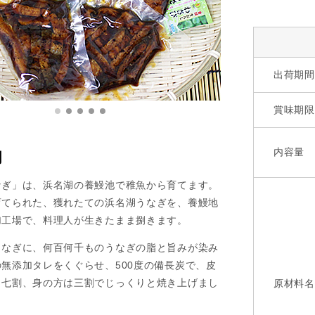
出荷期間
賞味期限
内容量
明
なぎ」は、浜名湖の養鰻池で稚魚から育てます。
育てられた、獲れたての浜名湖うなぎを、養鰻地
加工場で、料理人が生きたまま捌きます。
うなぎに、何百何千ものうなぎの脂と旨みが染み
無添加タレをくぐらせ、500度の備長炭で、皮
り七割、身の方は三割でじっくりと焼き上げまし
原材料名