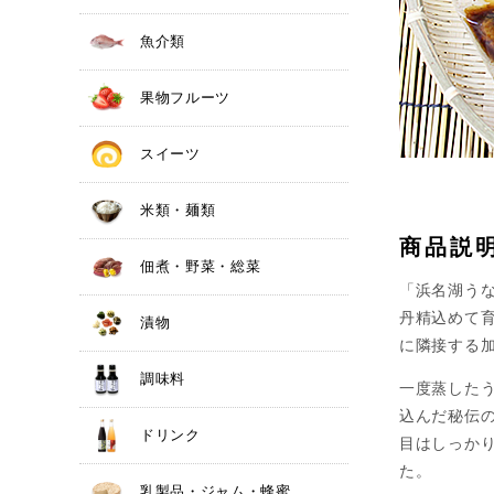
魚介類
果物フルーツ
スイーツ
米類・麺類
商品説
佃煮・野菜・総菜
「浜名湖う
丹精込めて
漬物
に隣接する
調味料
一度蒸した
込んだ秘伝の
ドリンク
目はしっか
た。
乳製品・ジャム・蜂蜜