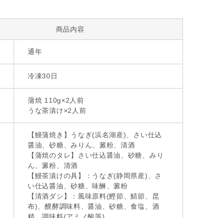
商品内容
通年
冷凍30日
蒲焼 110g×2人前
うな茶漬け×2人前
【鰻蒲焼き】うなぎ(浜名湖産)、さい仕込
醤油、砂糖、みりん、澱粉、清酒
【蒲焼のタレ】さい仕込醤油、砂糖、みり
ん、澱粉、清酒
【鰻茶漬けの具】：うなぎ(静岡県産)、さ
い仕込醤油、砂糖、味醂、澱粉
【清酒ダシ】：風味原料(鰹節、鯖節、昆
布)、醗酵調味料、醤油、砂糖、食塩、酒
精、調味料(アミノ酸等)