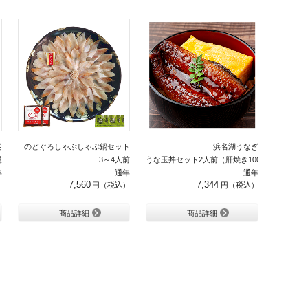
老
のどぐろしゃぶしゃぶ鍋セット
浜名湖うなぎ
尾
3～4人前
うな玉丼セット2人前（肝焼き100g付き）
年
通年
通年
7,560
7,344
商品詳細
商品詳細