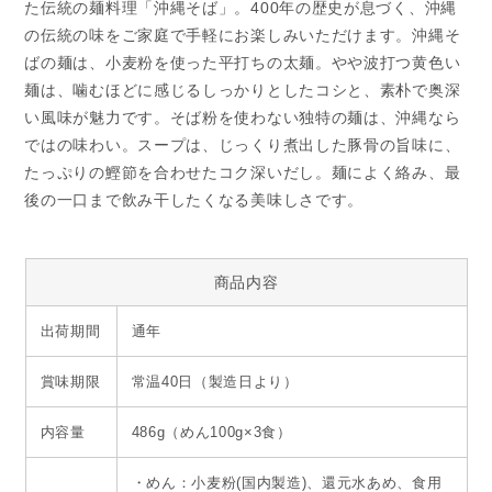
た伝統の麺料理「沖縄そば」。400年の歴史が息づく、沖縄
の伝統の味をご家庭で手軽にお楽しみいただけます。沖縄そ
ばの麺は、小麦粉を使った平打ちの太麺。やや波打つ黄色い
麺は、噛むほどに感じるしっかりとしたコシと、素朴で奥深
い風味が魅力です。そば粉を使わない独特の麺は、沖縄なら
ではの味わい。スープは、じっくり煮出した豚骨の旨味に、
たっぷりの鰹節を合わせたコク深いだし。麺によく絡み、最
後の一口まで飲み干したくなる美味しさです。
商品内容
出荷期間
通年
賞味期限
常温40日（製造日より）
内容量
486g（めん100g×3食）
・めん：小麦粉(国内製造)、還元水あめ、食用