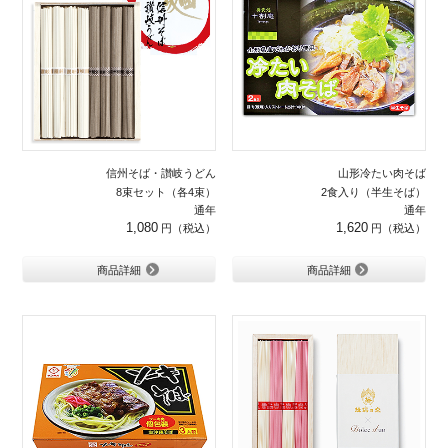
信州そば・讃岐うどん
山形冷たい肉そば
8束セット（各4束）
2食入り（半生そば）
通年
通年
1,080
1,620
商品詳細
商品詳細