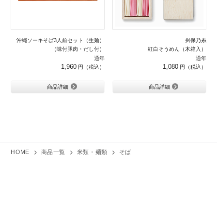
沖縄ソーキそば3人前セット（生麺）
揖保乃糸
（味付豚肉・だし付）
紅白そうめん（木箱入）
通年
通年
1,960
1,080
商品詳細
商品詳細
HOME
商品一覧
米類・麺類
そば