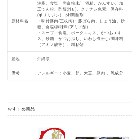
油脂、食塩、卵白粉末/ 酒精、かんすい、加
工でん粉、酢酸(Na )、クチナシ色素、保存料
(ポリリジン)、pH調整剤
原材料名
・味付豚肉(三枚肉)：豚ばら肉、しょう油、砂
糖、食塩/調味料(アミノ酸)
・スープ：食塩、ポークエキス、かつおエキ
ス、砂糖、かつおぶし、いわし煮干し/調味料
（アミノ酸等）、増粘剤
産地
沖縄県
備考
アレルギー：小麦、卵、大豆、豚肉 、乳成分
おすすめ商品