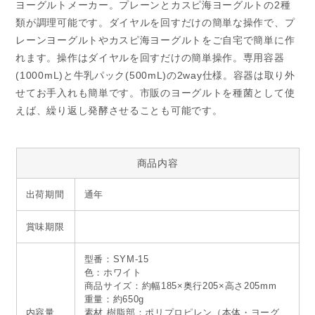
ヨーグルトメーカー。プレーンとカスピ海ヨーグルトの2種
類が調理可能です。ダイヤルを回すだけの簡単な操作で、プ
レーンヨーグルトやカスピ海ヨーグルトをご自宅で簡単に作
れます。操作はダイヤルを回すだけの簡単操作。専用容器
(1000mL)と牛乳パック(500mL)の2way仕様。容器は取り外
せてお手入れも簡単です。市販のヨーグルトを種菌として使
えば、繰り返し発酵させることも可能です。
商品内容
出荷期間
通年
賞味期限
型番：SYM-15
色：ホワイト
商品サイズ：約幅185×奥行205×高さ205mm
重量：約650g
内容量
素材 樹脂部：ポリプロピレン（本体・ヨーグ