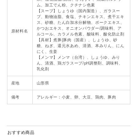
ム、加工でん粉、クチナシ色素
【スープ】しょうゆ（国内製造）、ガラスー
プ、動物油脂、食塩、チキンエキス、煮干エキ
ス、砂糖、たん白加水分解物、ポークエキス、
かつおエキス、オニオンパウダー/調味料、ア
原材料名
ルコール、カラメル色素、酸味料、酸化防止剤
【具材】煮豚{豚肉（国産）、しょうゆ、砂
糖、ねぎ、還元水あめ、清酒、本みりん、にん
にく、生姜
【メンマ】メンマ（台湾）、しょうゆ、みり
ん、清酒、鶏ガラスープ/pH調整剤、調味料、
乳化剤
産地
山形県
備考
アレルギー：小麦、卵、大豆、鶏肉、豚肉
おすすめ商品