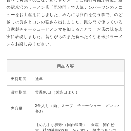
食べても飽きのこないあっさりスープに細打ち麺が特徴。道
の駅米沢のラーメン店「毘沙門」で人気ナンバーワンのメニ
ューをお土産用にしました。めんには卵白を使う事で、のど
越しの良さとコシの強さを出しました。毘沙門で使っている
自家製チャーシューとメンマを加えることで、お店の味を忠
実に表現しました。昔ながらのまた食べたくなる米沢ラーメ
ンをお楽しみください。
商品内容
出荷期間
通年
賞味期限
常温90日（製造日より）
3食入り（麺、スープ、チャーシュー、メンマ×
内容量
各3）
【めん】小麦粉（国内製造）、食塩、卵白粉
末、植物油脂/酒精、かんすい、焼成カルシウ