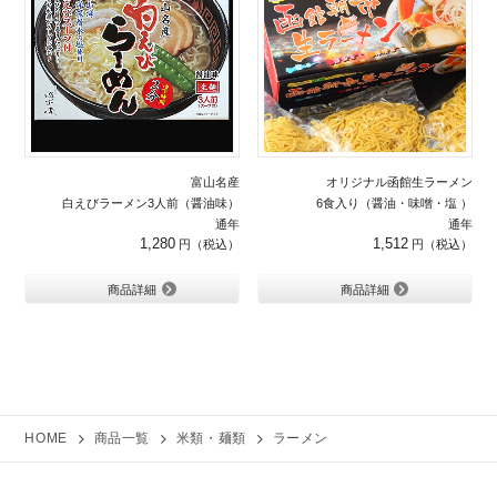
富山名産
オリジナル函館生ラーメン
白えびラーメン3人前（醤油味）
6食入り（醤油・味噌・塩 ）
通年
通年
1,280
1,512
商品詳細
商品詳細
HOME
商品一覧
米類・麺類
ラーメン