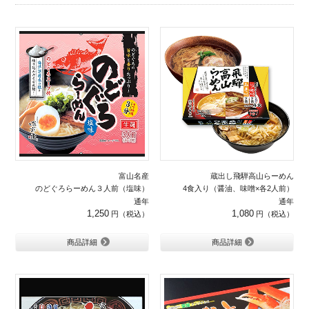
富山名産
蔵出し飛騨高山らーめん
のどぐろらーめん３人前（塩味）
4食入り（醤油、味噌×各2人前）
通年
通年
1,250
1,080
商品詳細
商品詳細