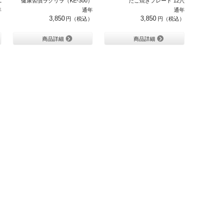
L
健康習慣ラクリラ（KE-300）
たこ焼きプレート 12穴
年
通年
通年
3,850
3,850
商品詳細
商品詳細