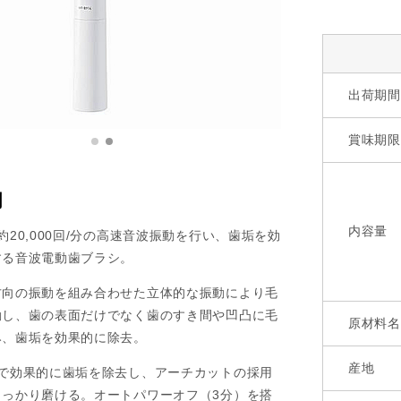
出荷期間
賞味期限
明
内容量
約20,000回/分の高速音波振動を行い、歯垢を効
する音波電動歯ブラシ。
方向の振動を組み合わせた立体的な振動により毛
動し、歯の表面だけでなく歯のすき間や凹凸に毛
原材料名
み、歯垢を効果的に除去。
産地
先で効果的に歯垢を除去し、アーチカットの採用
しっかり磨ける。オートパワーオフ（3分）を搭