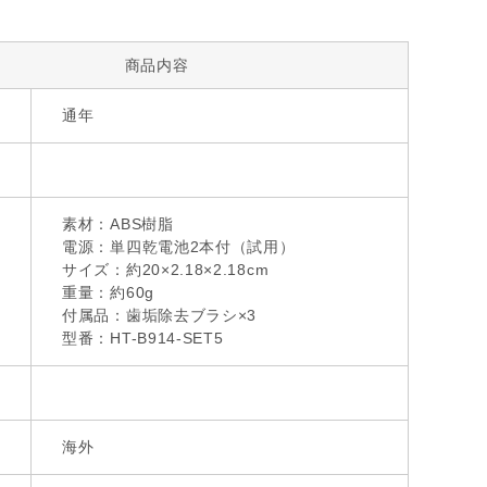
商品内容
通年
素材：ABS樹脂
電源：単四乾電池2本付（試用）
サイズ：約20×2.18×2.18cm
重量：約60g
付属品：歯垢除去ブラシ×3
型番：HT-B914-SET5
海外