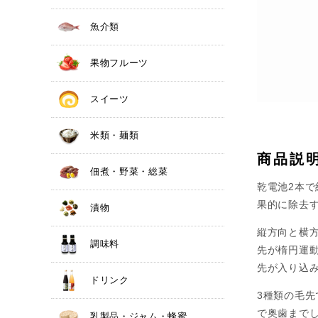
魚介類
果物フルーツ
スイーツ
米類・麺類
商品説
佃煮・野菜・総菜
乾電池2本で
果的に除去
漬物
縦方向と横
調味料
先が楕円運
先が入り込
ドリンク
3種類の毛
で奥歯まで
乳製品・ジャム・蜂蜜