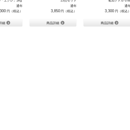
「エクレ」2kg（ホワイト）
13点セット
電気ケトル 0.6
通年
通年
通
,300
3,850
3,300
詳細
商品詳細
商品詳細