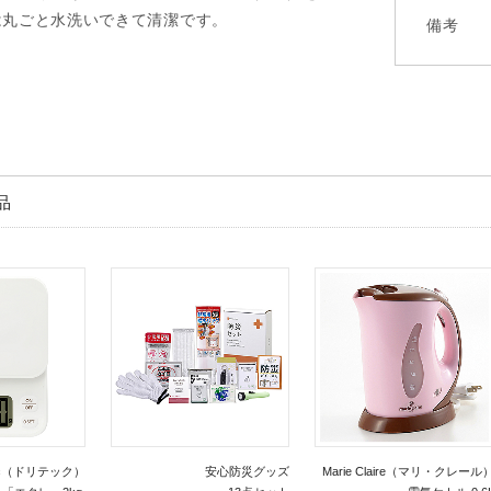
は丸ごと水洗いできて清潔です。
備考
品
tec（ドリテック）
安心防災グッズ
Marie Claire（マリ・クレール