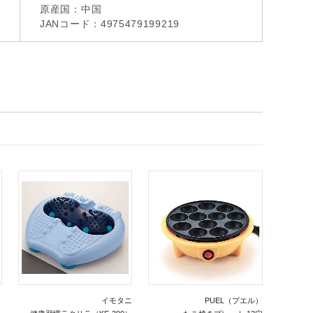
原産国：中国
JANコード：4975479199219
）
イモタニ
PUEL（プエル）