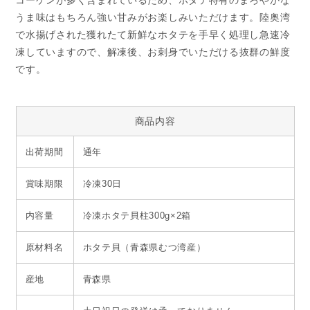
コーゲンが多く含まれているため、ホタテ特有のまろやかな
うま味はもちろん強い甘みがお楽しみいただけます。陸奥湾
で水揚げされた獲れたて新鮮なホタテを手早く処理し急速冷
凍していますので、解凍後、お刺身でいただける抜群の鮮度
です。
商品内容
出荷期間
通年
賞味期限
冷凍30日
内容量
冷凍ホタテ貝柱300g×2箱
原材料名
ホタテ貝（青森県むつ湾産）
産地
青森県