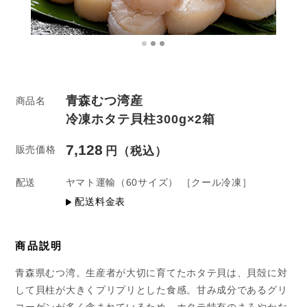
青森むつ湾産
商品名
冷凍ホタテ貝柱300g×2箱
7,128
販売価格
配送
ヤマト運輸
（60サイズ）
［クール冷凍］
配送料金表
商品説明
青森県むつ湾。生産者が大切に育てたホタテ貝は、貝殻に対
して貝柱が大きくプリプリとした食感。甘み成分であるグリ