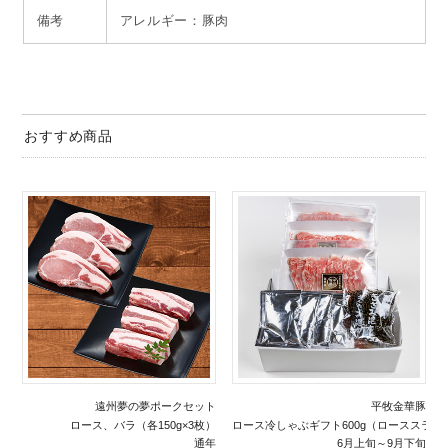
備考
アレルギー：豚肉
おすすめ商品
遠州夢の夢ポークセット
平牧金華豚
ロース、バラ（各150g×3枚）
ロース冷しゃぶギフト600g（ローススラ
通年
6月上旬～9月下旬