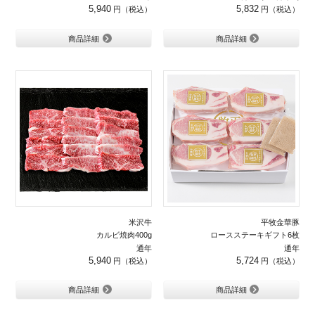
5,940
5,832
商品詳細
商品詳細
米沢牛
平牧金華豚
カルビ焼肉400g
ロースステーキギフト6枚
通年
通年
5,940
5,724
商品詳細
商品詳細