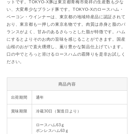
ットです。TOKYO-X豚は東京都青梅市発祥の生産数も少な
い、大変希少なブランド豚です。TOKYO-Xのロースハム・
ベーコン・ウインナーは、東京都の地域特産品に認証されて
おり、東京都も一押しの東京名物です。肉質は赤身と脂のバ
ランスがよく、甘みのあるさらっとした脂が特徴です。ハム
にするとよりそのお肉の旨味を感じることができます。国産
山桜のおがで直火燻煙し、薫り豊かな製品仕上げています。
口の中でとろっと溶けるロースハムの霜降りを是非お試しく
ださい。
商品内容
出荷期間
通年
賞味期限
冷蔵30日（製造日より）
ロースハム63ｇ
ボンレスハム63ｇ