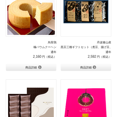
烏骨鶏
丹波篠山産
極バウムクーヘン
黒豆三種ギフトセット（煮豆、揚げ豆、ポ
通年
通年
2,160
2,592
商品詳細
商品詳細