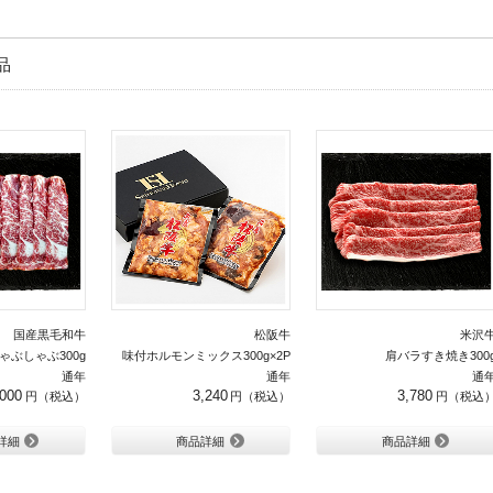
品
国産黒毛和牛
松阪牛
米沢
ゃぶしゃぶ300g
味付ホルモンミックス300g×2P
肩バラすき焼き300
通年
通年
通
,000
3,240
3,780
詳細
商品詳細
商品詳細