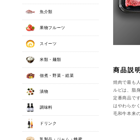
魚介類
果物フルーツ
スイーツ
米類・麺類
商品説
佃煮・野菜・総菜
焼肉で最も
ルビは、脂
漬物
定番商品で
はやわらか
調味料
毛和牛本来
ドリンク
乳製品・ジャム・蜂蜜