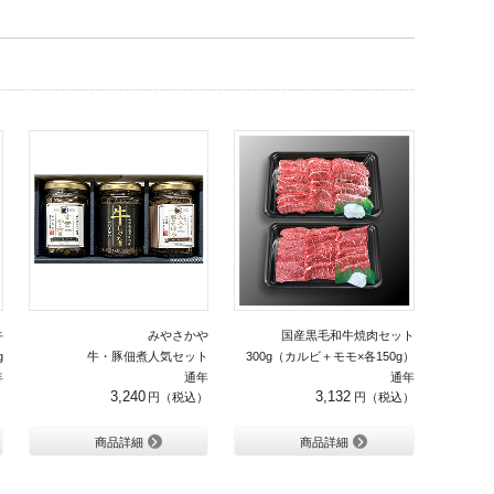
牛
みやさかや
国産黒毛和牛焼肉セット
g
牛・豚佃煮人気セット
300g（カルビ＋モモ×各150g）
年
通年
通年
3,240
3,132
商品詳細
商品詳細