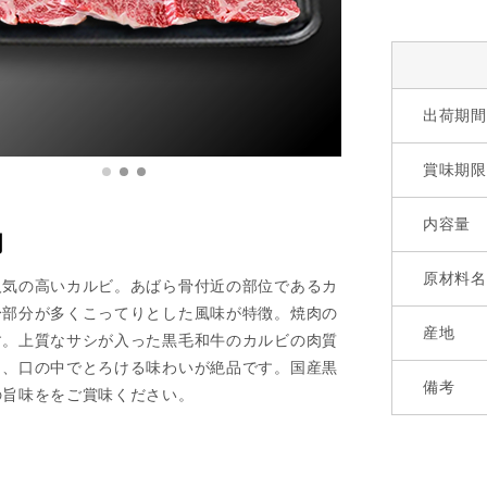
出荷期間
賞味期限
内容量
明
原材料名
人気の高いカルビ。あばら骨付近の部位であるカ
身部分が多くこってりとした風味が特徴。焼肉の
産地
す。上質なサシが入った黒毛和牛のカルビの肉質
く、口の中でとろける味わいが絶品です。国産黒
備考
の旨味ををご賞味ください。