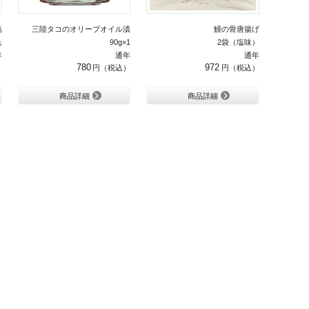
品
三陸タコのオリーブオイル漬
鰻の骨唐揚げ
れ
90g×1
2袋（塩味）
年
通年
通年
780
972
商品詳細
商品詳細