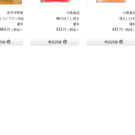
岩手洋野産
小島食品
小島食
乳うにフラン60g
鯛のほぐし焼き
焼えいひ
通年
通年
通
864
432
432
詳細
商品詳細
商品詳細