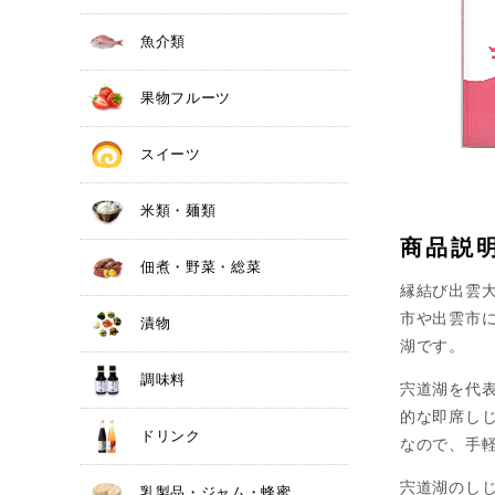
魚介類
果物フルーツ
スイーツ
米類・麺類
商品説
佃煮・野菜・総菜
縁結び出雲
市や出雲市
漬物
湖です。
調味料
宍道湖を代
的な即席し
ドリンク
なので、手
宍道湖のし
乳製品・ジャム・蜂蜜