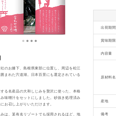
出荷期間
賞味期限
内容量
明
大社のお膝下、島根県東部に位置し、周辺を松江
に囲まれた宍道湖。日本百景にも選定されている
原材料名
表する名産品の大和しじみを贅沢に使った、本格
じみ味噌汁をセットにしました。砂抜き処理済み
産地
軽にお召し上がりいただけます。
備考
じみは、某有名リゾートでも採用されるほど、地