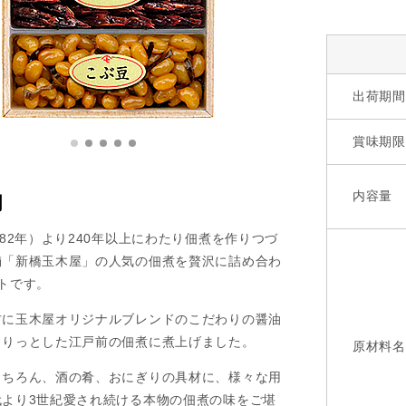
出荷期間
賞味期限
内容量
明
782年）より240年以上にわたり佃煮を作りつづ
舗「新橋玉木屋」の人気の佃煮を贅沢に詰め合わ
トです。
材に玉木屋オリジナルブレンドのこだわりの醤油
きりっとした江戸前の佃煮に煮上げました。
原材料名
もちろん、酒の肴、おにぎりの具材に、様々な用
代より3世紀愛され続ける本物の佃煮の味をご堪