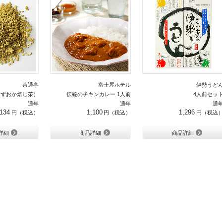
茶通亭
富士屋ホテル
伊勢うど
しずおか焙じ茶）
伝統のチキンカレー 1人前
4人前セッ
通年
通年
通
,134
1,100
1,296
詳細
商品詳細
商品詳細