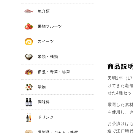
魚介類
果物フルーツ
スイーツ
米類・麺類
商品説
佃煮・野菜・総菜
天明2年（1
けてきた老
漬物
せた4種セッ
調味料
厳選した素
を使用し、
ドリンク
お茶漬けは
途で江戸時
乳製品・ジャム・蜂蜜