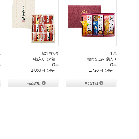
ん
紀州南高梅
米菓
ト
6粒入り（木箱）
穂のなごみ6袋入り
年
通年
通年
1,080
1,728
商品詳細
商品詳細