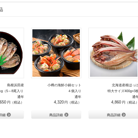
品
島根浜田産
小樽の海鮮小鍋セット
北海道産根ほっ
kg（5～8尾入り）
４個入り
特大サイズ400g×3
通年
通年
通
,650
4,320
4,860
詳細
商品詳細
商品詳細