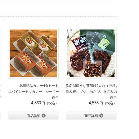
け
北陸絶品カレー4食セット
浜名湖産うな茶漬け2人前（肝焼き付き）
枚
スパイシーモツカレー、シーフードスープカレー（各160g×2）
刻み鰻、ダシ、わさび、きざみのり、肝焼き
年
通年
通年
4,860
4,536
商品詳細
商品詳細