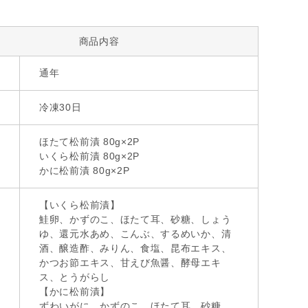
商品内容
通年
冷凍30日
ほたて松前漬 80g×2P
いくら松前漬 80g×2P
かに松前漬 80g×2P
【いくら松前漬】
鮭卵、かずのこ、ほたて耳、砂糖、しょう
ゆ、還元水あめ、こんぶ、するめいか、清
酒、醸造酢、みりん、食塩、昆布エキス、
かつお節エキス、甘えび魚醤、酵母エキ
ス、とうがらし
【かに松前漬】
ずわいがに、かずのこ、ほたて耳、砂糖、