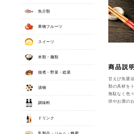
魚介類
果物フルーツ
スイーツ
米類・麺類
商品説
佃煮・野菜・総菜
甘えび魚醤
類の具材を
漬物
無駄なく色
供やお酒の
調味料
ドリンク
乳製品・ジャム・蜂蜜