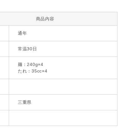
商品内容
通年
常温30日
麺：240g×4
たれ：35cc×4
三重県