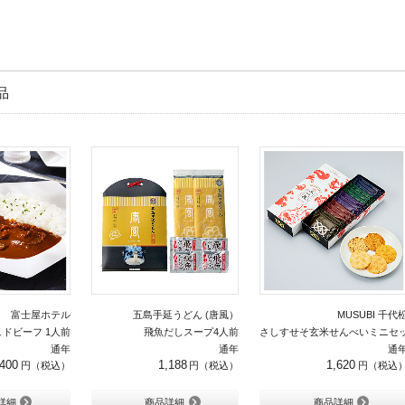
品
富士屋ホテル
五島手延うどん (唐風）
MUSUBI 千代
ドビーフ 1人前
飛魚だしスープ4人前
さしすせそ玄米せんべいミニセ
通年
通年
通
,400
1,188
1,620
詳細
商品詳細
商品詳細