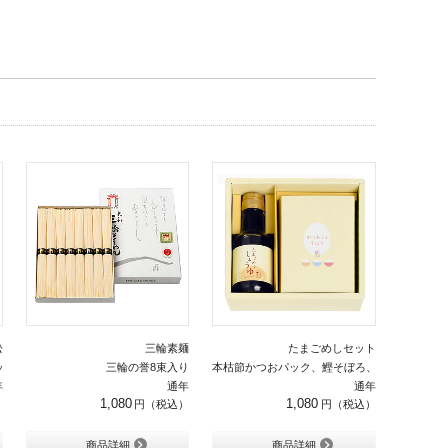
松
三輪素麺
たまごめしセット
ット 15枚詰合せ
三輪の誉8束入り
本枯節かつおパック、鰹そぼろ、たまごかけ醤
年
通年
通年
1,080
1,080
商品詳細
商品詳細