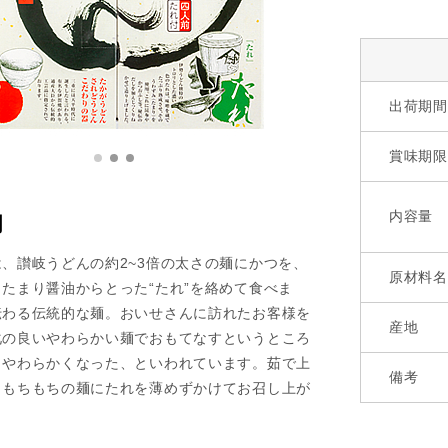
出荷期間
賞味期限
内容量
明
、讃岐うどんの約2~3倍の太さの麺にかつを、
原材料名
たまり醤油からとった“たれ”を絡めて食べま
伝わる伝統的な麺。おいせさんに訪れたお客様を
産地
化の良いやわらかい麺でおもてなすというところ
、やわらかくなった、といわれています。茹で上
備考
らもちもちの麺にたれを薄めずかけてお召し上が
。