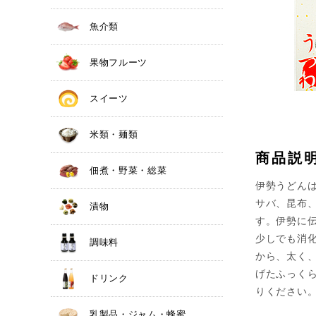
魚介類
果物フルーツ
スイーツ
米類・麺類
商品説
佃煮・野菜・総菜
伊勢うどんは
サバ、昆布、
漬物
す。伊勢に
少しでも消
調味料
から、太く
げたふっく
ドリンク
りください
乳製品・ジャム・蜂蜜