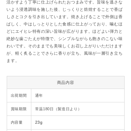
活かすよう丁寧に仕上げられたおつまみです。旨味を逃さな
いよう浸透調味を施した後、じっくりと焙焼することで香ば
しさとコクを引き出しています。焼き上げることで外側は香
ばしく、中はしっとりとした食感に仕上がっており、噛むほ
どにエイヒレ特有の深い旨味が広がります。ほどよい弾力と
絶妙な歯ごたえが特徴で、シンプルながらも飽きのこない味
わいです。そのままでも美味しくお召し上がりいただけます
が、軽く炙ることでさらに香りが立ち、風味が一層引き立ち
ます。
商品内容
出荷期間
通年
賞味期限
常温180日（製造日より）
内容量
23g