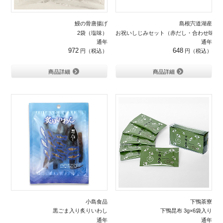
鰻の骨唐揚げ
島根宍道湖産
2袋（塩味）
お祝いしじみセット（赤だし・合わせ味噌
通年
通年
972
648
商品詳細
商品詳細
小島食品
下鴨茶寮
黒ごま入り炙りいわし
下鴨昆布 3g×6袋入り
通年
通年