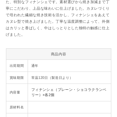
た、特別なフィナンシェです。素材選びから焼き加減まで丁
寧にこだわり、上品な味わいに仕上げました。カヌレづくり
で培われた繊細な焼き技術を活かし、フィナンシェをあえて
カヌレ型で焼き上げました。丁寧な温度調整によって、外側
はカリッと香ばしく、中はしっとりとした独特の触感に仕上
げました。
商品内容
出荷期間
通年
賞味期限
常温120日（製造日より）
フィナンシェ（プレーン・ショコラクランベ
内容量
リー）×各2個
原材料名