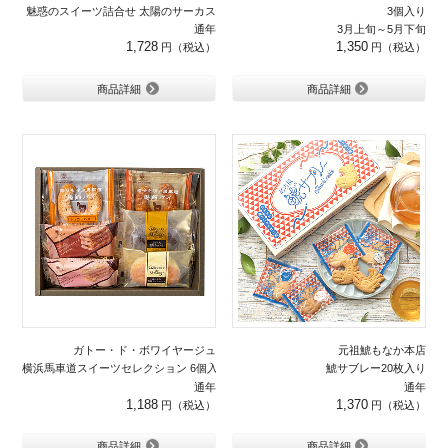
魅惑のスイーツ詰合せ 太陽のサーカス
3個入り
通年
3月上旬～5月下旬
1,728
1,350
商品詳細
商品詳細
ガトー・ド・ボワイヤージュ
元祖鯱もなか本店
横浜馬車道スイーツセレクション 6個入り
鯱サブレー20枚入り
通年
通年
1,188
1,370
商品詳細
商品詳細