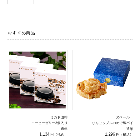
おすすめ商品
ミカド珈琲
ヌベール
コーヒーゼリー3個入り
りんごップルのめで鯛パイ
通年
通年
1,134
1,296