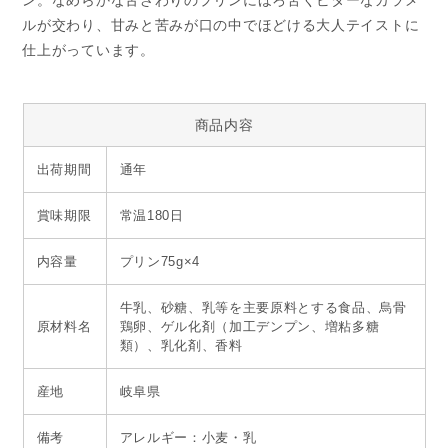
ン。なめらかな舌ざわりのプリンにほろ苦くビターなカラメ
ルが交わり、甘みと苦みが口の中でほどける大人テイストに
仕上がっています。
商品内容
出荷期間
通年
賞味期限
常温180日
内容量
プリン75g×4
牛乳、砂糖、乳等を主要原料とする食品、烏骨
原材料名
鶏卵、ゲル化剤（加工デンプン、増粘多糖
類）、乳化剤、香料
産地
岐阜県
備考
アレルギー：小麦・乳