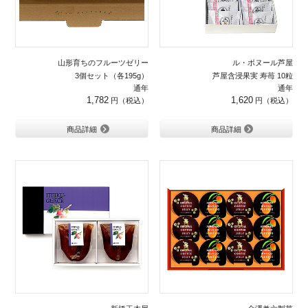
山形育ちのフルーツゼリー
ル・ボヌール芦屋
3個セット（各195g）
芦屋含浸果実 寿苺 10粒
通年
通年
1,782
1,620
商品詳細
商品詳細