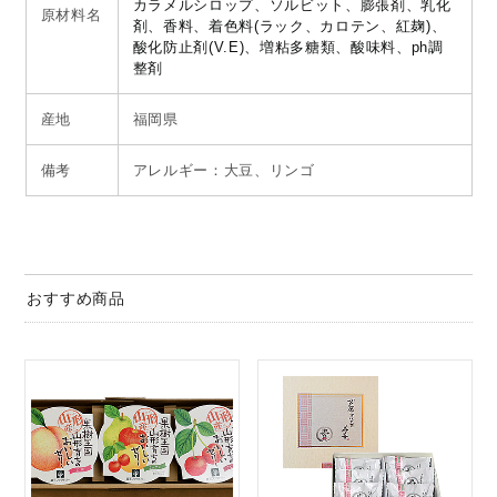
カラメルシロップ、ソルビット、膨張剤、乳化
原材料名
剤、香料、着色料(ラック、カロテン、紅麹)、
酸化防止剤(V.E)、増粘多糖類、酸味料、ph調
整剤
産地
福岡県
備考
アレルギー：大豆、リンゴ
おすすめ商品