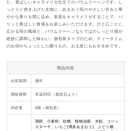
た、香ばしいキャラメリゼ仕立てのバウムクーヘンです。し
っとりと焼き上げた生地に、あまおう苺のやさしい甘みと華
やかな香りを閉じ込め、表面をキャラメリゼすることで、パ
リッと香ばしい食感をお楽しみいただけます。ひと口ごとに
広がる苺の風味と、バウムクーヘンならではのしっとり感が
絶妙に調和した味わい。個包装タイプのため、ティータイム
のお供やちょっとした贈りもの、お土産にもおすすめです。
商品内容
出荷期間
通年
賞味期限
常温90日（製造日より）
内容量
6個（個包装）
鶏卵、小麦粉、砂糖、植物油脂、水飴、コーン
スターチ、いちご(博多あまおう)、ぶどう糖、