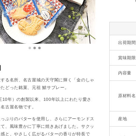
出荷期間
賞味期限
明
内容量
表する名所、名古屋城の天守閣に輝く「金のしゃ
たどった銘菓、元祖 鯱サブレー。
原材料名
大正10年）の創製以来、100年以上にわたり愛さ
る名古屋名物です。
たっぷりのバターを使用し、さらにアーモンドス
産地
えて、風味豊かに丁寧に焼きあげました。サクッ
食感と、やさしく広がるバターの香りが特長で