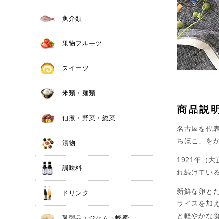
魚介類
果物フルーツ
スイーツ
米類・麺類
商品説
佃煮・野菜・総菜
名古屋を代
ちほこ」をか
漬物
1921年（
調味料
れ続けてい
新鮮な卵と
ドリンク
ライスを加
と軽やかな
乳製品・ジャム・蜂蜜