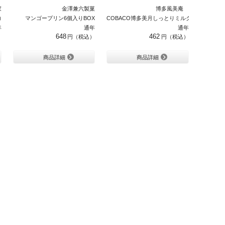
家
金澤兼六製菓
博多風美庵
コ
マンゴープリン6個入りBOX
COBACO博多美月しっとりミルクフィナンシェ
年
通年
通年
648
462
商品詳細
商品詳細