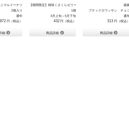
アニマルドーナツ
【期間限定】桜咲くさくらゼリー
蔵
2個入り
1個
プティクロワッサン チョ
通年
3月上旬～5月下旬
通
972
432
313
詳細
商品詳細
商品詳細