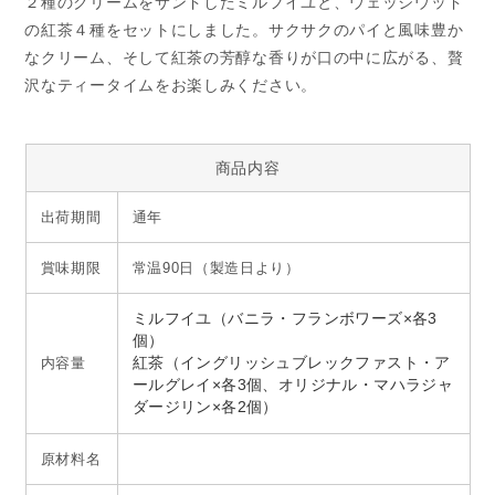
２種のクリームをサンドしたミルフイユと、ウェッジウッド
の紅茶４種をセットにしました。サクサクのパイと風味豊か
なクリーム、そして紅茶の芳醇な香りが口の中に広がる、贅
沢なティータイムをお楽しみください。
商品内容
出荷期間
通年
賞味期限
常温90日（製造日より）
ミルフイユ（バニラ・フランボワーズ×各3
個）
内容量
紅茶（イングリッシュブレックファスト・ア
ールグレイ×各3個、オリジナル・マハラジャ
ダージリン×各2個）
原材料名