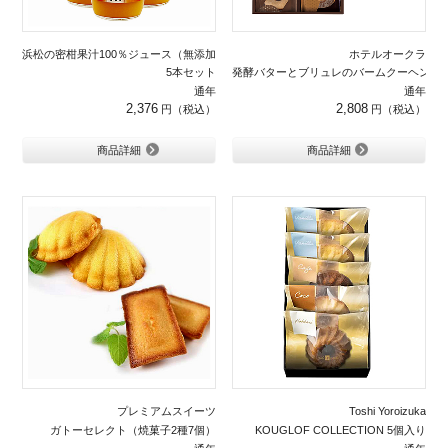
浜松の密柑果汁100％ジュース（無添加）
ホテルオークラ
5本セット
発酵バターとブリュレのバームクーヘン10
通年
通年
2,376
2,808
商品詳細
商品詳細
プレミアムスイーツ
Toshi Yoroizuka
ガトーセレクト（焼菓子2種7個）
KOUGLOF COLLECTION 5個入り