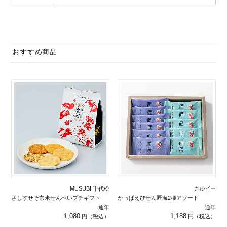
おすすめ商品
MUSUBI 千代松
カルビー
さしすせそ玄米せんべいプチギフト 10枚詰合せ
かっぱえびせん匠海2種アソート 11枚
通年
通年
1,080
1,188