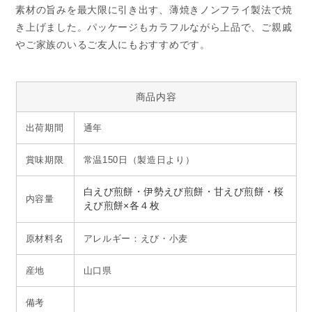
素材の旨みを最大限に引き出す、薄焼きノンフライ製法で焼
き上げました。パッケージもカラフルながら上品で、ご親戚
やご家族のいるご友人にもおすすめです。
商品内容
出荷期間
通年
賞味期限
常温150日（製造日より）
白えび煎餅・伊勢えび煎餅・甘えび煎餅・桜
内容量
えび煎餅×各４枚
原材料名
アレルギー：えび・小麦
産地
山口県
備考