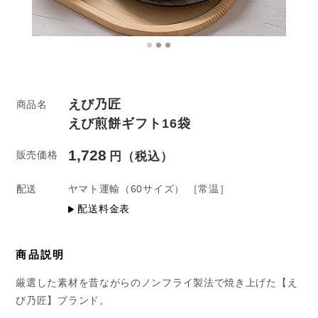
えび乃匠
商品名
えび煎餅ギフト16袋
1,728
販売価格
配送
ヤマト運輸
（60サイズ）
［常温］
配送料金表
商品説明
厳選した素材を昔ながらのノンフライ製法で焼き上げた【え
び乃匠】ブランド。