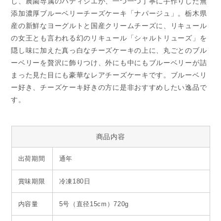
し、農園専属のパティシエが、一つ一つ丁寧に手作りした無
添加濃厚ブルーベリーチーズケーキ「ナパージュ」。栃木県
産の新鮮なヨーグルトと国産クリームチーズに、リキュール
の女王とも言われる幻のリキュール「シャルトリューズ」を
隠し味に加えた真っ白なチーズケーキの上に、丸ごとのブル
ーベリーを贅沢に飾りつけ、外にも中にもブルーベリーが詰
まった見た目にも豪華なレアチーズケーキです。ブルーベリ
ー好き、チーズケーキ好きの方に是非おすすめしたい逸品で
す。
商品内容
出荷期間
通年
賞味期限
冷凍180日
内容量
5号（直径15cm）720g