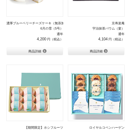
濃厚ブルーベリーチーズケーキ（無添加）
京寿楽庵
6月の雪（5号）
宇治抹茶バウム（宴）
通年
通年
4,200
4,104
商品詳細
商品詳細
【期間限定】ホシフルーツ
ロイヤルコペンハーゲン