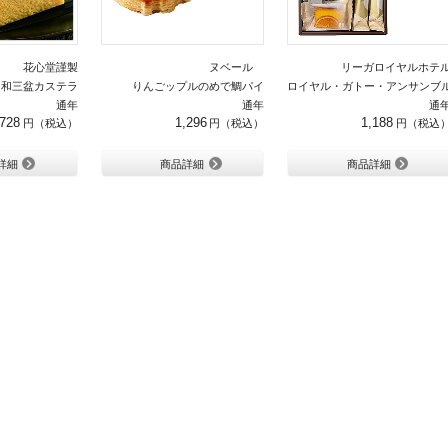
花心堂謹製
ヌベール
リーガロイヤルホテ
和三盆カステラ
りんごップルのめで鯛パイ
ロイヤル・ガトー・アンサンブル
通年
通年
通
,728
1,296
1,188
詳細
商品詳細
商品詳細