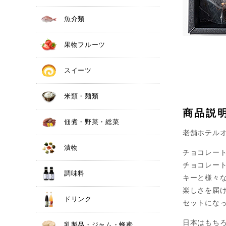
魚介類
果物フルーツ
スイーツ
米類・麺類
商品説
佃煮・野菜・総菜
老舗ホテル
漬物
チョコレー
チョコレー
調味料
キーと様々
楽しさを届
ドリンク
セットにな
日本はもち
乳製品・ジャム・蜂蜜