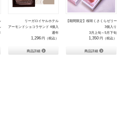
ル
リーガロイヤルホテル
【期間限定】桜咲くさくらゼリー
 5個
アーモンドショコラサンド 4個入り
3個入り
年
通年
3月上旬～5月下旬
1,296
1,350
商品詳細
商品詳細