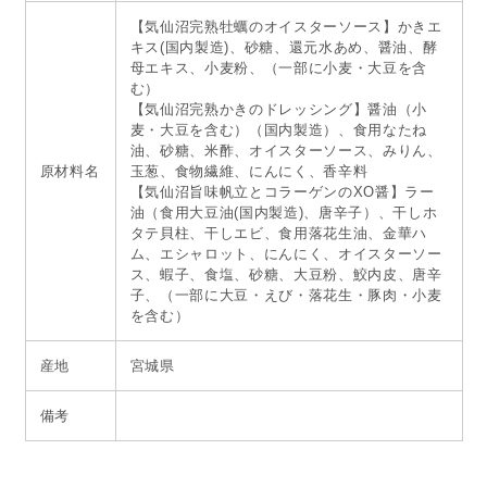
【気仙沼完熟牡蠣のオイスターソース】かきエ
キス(国内製造)、砂糖、還元水あめ、醤油、酵
母エキス、小麦粉、（一部に小麦・大豆を含
む）
【気仙沼完熟かきのドレッシング】醤油（小
麦・大豆を含む）（国内製造）、食用なたね
油、砂糖、米酢、オイスターソース、みりん、
原材料名
玉葱、食物繊維、にんにく、香辛料
【気仙沼旨味帆立とコラーゲンのXO醤】ラー
油（食用大豆油(国内製造)、唐辛子）、干しホ
タテ貝柱、干しエビ、食用落花生油、金華ハ
ム、エシャロット、にんにく、オイスターソー
ス、蝦子、食塩、砂糖、大豆粉、鮫内皮、唐辛
子、（一部に大豆・えび・落花生・豚肉・小麦
を含む）
産地
宮城県
備考