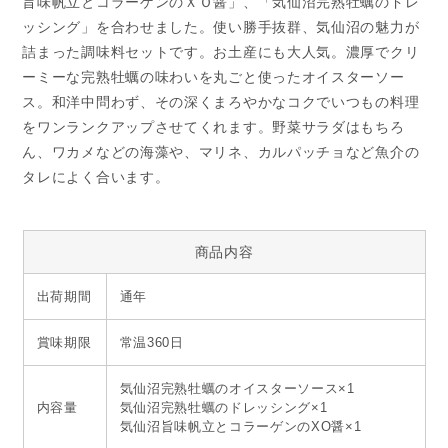
旨味帆立とコラーゲンのＸＯ醤」、「気仙沼完熟牡蠣のドレ
ッシング」を合わせました。使い勝手抜群、気仙沼の魅力が
詰まった調味料セットです。お土産にも大人気。濃厚でクリ
ーミーな完熟牡蠣の味わいを丸ごと使ったオイスターソー
ス。和洋中問わず、その深くまろやかなコクでいつもの料理
をワンランクアップさせてくれます。野菜サラダはもちろ
ん、ワカメなどの海藻や、マリネ、カルパッチョなど魚介の
タレによく合います。
商品内容
出荷期間
通年
賞味期限
常温360日
気仙沼完熟牡蠣のオイスターソース×1
内容量
気仙沼完熟牡蠣のドレッシング×1
気仙沼旨味帆立とコラーゲンのXO醤×1