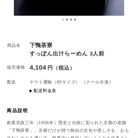
下鴨茶寮
商品名
すっぽん出汁らーめん 3人前
4,104
販売価格
配送
ヤマト運輸
（80サイズ）
［クール冷凍］
配送料金表
商品説明
創業安政三年（1856年）歴史と伝統に彩られた京都の老舗
「下鴨茶寮」。京都だけが持つ独自の文化や美しさを、おも