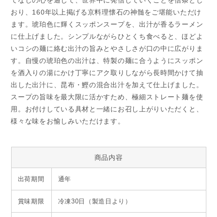
てなしの心を通じて、世界中に発信していくことを信条とし
おり、160年以上掲げる京料理懐石の神髄をご堪能いただけ
ます。琥珀色に輝くスッポンスープを、出汁が香るラーメン
に仕上げました。シンプルながらひとくち食べると、ほどよ
いコシの麺に絡む出汁の旨みとやさしさが口の中に広がりま
す。自慢の琥珀色の出汁は、特製の麺に合うようにスッポン
を酒入りの湯にかけ丁寧にアク取りしながら長時間かけて抽
出した出汁に、昆布・鰹の混合出汁を加えて仕上げました。
スープの旨味を最大限に活かすため、極細ストレート麺を使
用。お付けしている具材と一緒にお召し上がりいただくと、
様々な味をお愉しみいただけます。
商品内容
出荷期間
通年
賞味期限
冷凍30日（製造日より）