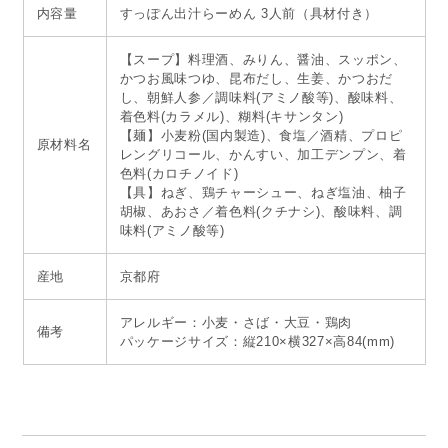
内容量
すっぽん出汁らーめん 3人前（具材付き）
【スープ】料理酒、みりん、醤油、スッポン、
かつお風味つゆ、昆布だし、生姜、かつおだ
し、朝鮮人参／調味料(アミノ酸等)、酸味料、
着色料(カラメル)、糊料(キサンタン)
【麺】小麦粉(国内製造)、食塩／酒精、プロピ
原材料名
レングリコール、かんすい、加工デンプン、着
色料(カロチノイド)
【具】ねぎ、鶏チャーシュー、ねぎ塩油、柚子
胡椒、あおさ／着色料(クチナシ)、酸味料、調
味料(アミノ酸等)
産地
京都府
アレルギー：小麦・さば・大豆・鶏肉
備考
パッケージサイズ：縦210×横327×高84(mm)