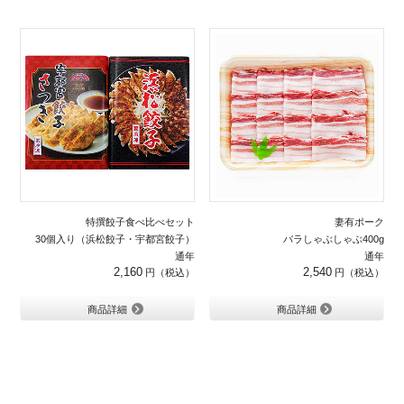
特撰餃子食べ比べセット
妻有ポーク
30個入り（浜松餃子・宇都宮餃子）
バラしゃぶしゃぶ400g
通年
通年
2,160
2,540
商品詳細
商品詳細