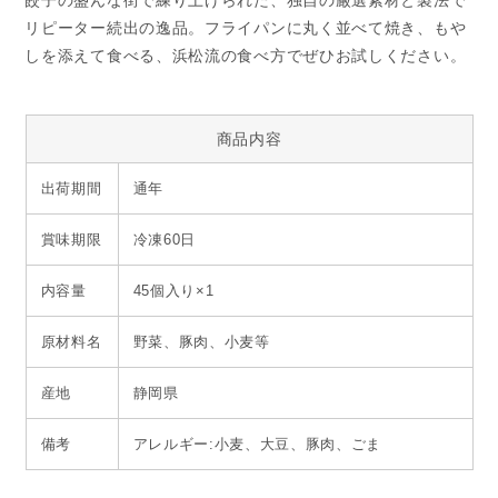
餃子の盛んな街で練り上げられた、独自の厳選素材と製法で
リピーター続出の逸品。フライパンに丸く並べて焼き、もや
しを添えて食べる、浜松流の食べ方でぜひお試しください。
商品内容
出荷期間
通年
賞味期限
冷凍60日
内容量
45個入り×1
原材料名
野菜、豚肉、小麦等
産地
静岡県
備考
アレルギー:小麦、大豆、豚肉、ごま