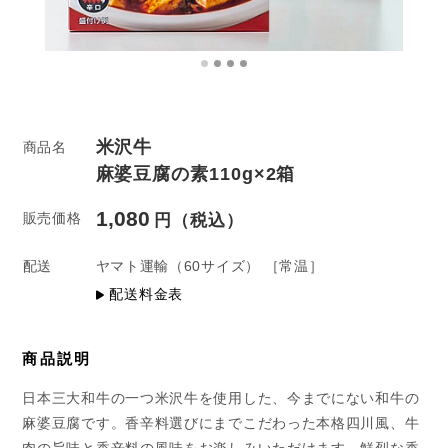
米沢牛
商品名
麻婆豆腐の素110g×2箱
1,080
販売価格
配送
ヤマト運輸
（60サイズ）
［常温］
配送料金表
商品説明
日本三大和牛の一つ米沢牛を使用した、今までにない和牛の
麻婆豆腐です。香辛料選びにまでこだわった本格四川風、牛