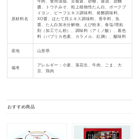
牛肉、食用油脂、豆板醤、砂糖、醤油、甜麵
醬、トウチみそ、粒上植物性たん白、ポークブ
イヨン、ビーフエキス調味料、発酵調味料、
原材料名
XO醤、ほたて貝エキス調味料、香辛料、魚
醤、たん白加水分解物、えび粉末、食塩/増粘
剤（加工でん粉）、調味料（アミノ酸）、着色
料（パプリカ色素、カラメル、紅麹）、酸味料
産地
山形県
アレルギー：小麦、落花生、牛肉、ごま、大
備考
豆、鶏肉
おすすめ商品