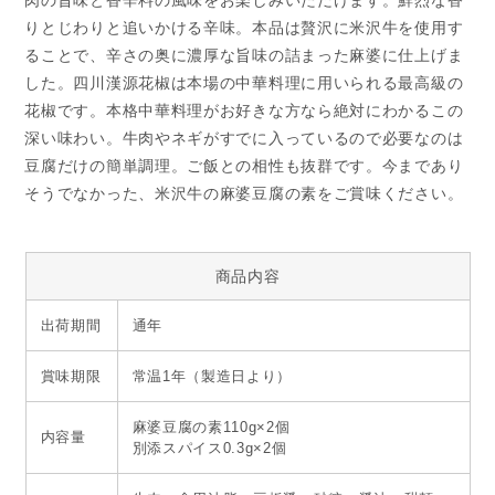
肉の旨味と香辛料の風味をお楽しみいただけます。鮮烈な香
りとじわりと追いかける辛味。本品は贅沢に米沢牛を使用す
ることで、辛さの奥に濃厚な旨味の詰まった麻婆に仕上げま
した。四川漢源花椒は本場の中華料理に用いられる最高級の
花椒です。本格中華料理がお好きな方なら絶対にわかるこの
深い味わい。牛肉やネギがすでに入っているので必要なのは
豆腐だけの簡単調理。ご飯との相性も抜群です。今まであり
そうでなかった、米沢牛の麻婆豆腐の素をご賞味ください。
商品内容
出荷期間
通年
賞味期限
常温1年（製造日より）
麻婆豆腐の素110g×2個
内容量
別添スパイス0.3g×2個