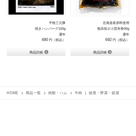
平牧三元豚
北海道産原料使用
焼きハンバーグ100g
無添加さけ昆布巻90g
通年
通年
490
692
商品詳細
商品詳細
HOME
商品一覧
肉類・ハム
牛肉
|
佃煮・野菜・総菜