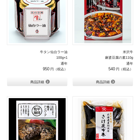
牛タン仙台ラー油
米沢牛
100g×1
麻婆豆腐の素110g
通年
通年
950
540
商品詳細
商品詳細