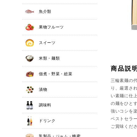
魚介類
果物フルーツ
スイーツ
米類・麺類
商品説
佃煮・野菜・総菜
三輪素麺の
り、厳選さ
漬物
い素麺に仕
の麺をひと
調味料
強いコシを
ベストセラー
ドリンク
ご賞味くだ
乳製品・ジャム・蜂蜜