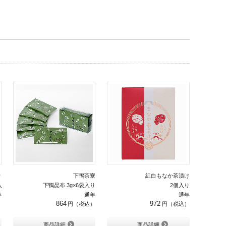
り
下鴨茶寮
紅白もなか茶漬け
り ×3セット
下鴨昆布 3g×6袋入り
2個入り
年
通年
通年
864
972
商品詳細
商品詳細