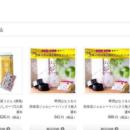
品
延うどん (唐風)
華潤はなうるり
華潤はなうる
だしスープ2人前
高保湿ジェルシートパック２枚入り
高保湿ジェルシートパック２枚入
通年
通年
通
626
341
999
詳細
商品詳細
商品詳細