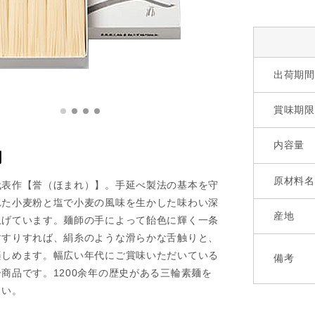
出荷期間
賞味期限
内容量
明
原材料名
代表作【誉（ほまれ）】。手延べ製法の基本を守
れた小麦粉と塩で小麦の風味を生かした味わい深
産地
上げています。麺師の手によって飴色に輝く一条
すすりすれば、絹糸のような滑らかな舌触りと、
楽しめます。幅広い年代にご賞味いただいている
備考
商品です。1200余年の歴史がある三輪素麺を
さい。