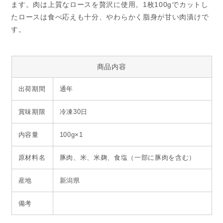
ます。肉は上質なロースを贅沢に使用。1枚100gでカットし
たロースは食べ応えも十分、やわらかく脂身が甘い肉漬けで
す。
商品内容
出荷期間
通年
賞味期限
冷凍30日
内容量
100g×1
原材料名
豚肉、米、米麹、食塩（一部に豚肉を含む）
産地
新潟県
備考