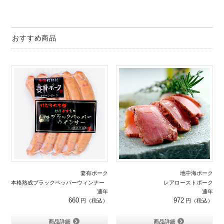
おすすめ商品
妻有ポーク
地中海ポーク
本格熟成ブラックペッパーウィンナー 5本入り
レアローストポーク
通年
通年
660
972
商品詳細
商品詳細