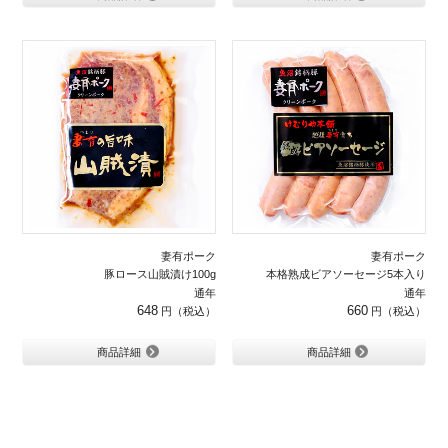
妻有ポーク
妻有ポーク
豚ロース山賊漬け100g
本格熟成ビアソーセージ5本入り
通年
通年
648
660
商品詳細
商品詳細