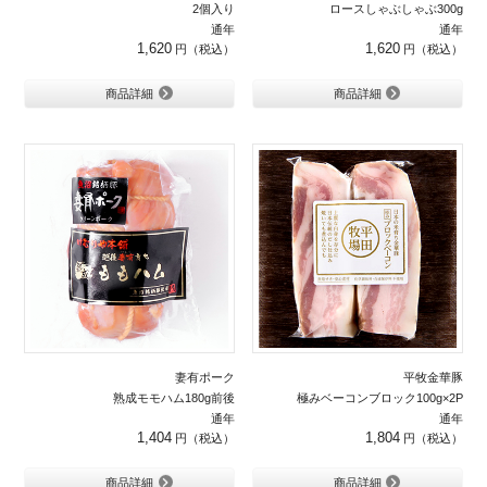
2個入り
ロースしゃぶしゃぶ300g
通年
通年
1,620
1,620
商品詳細
商品詳細
妻有ポーク
平牧金華豚
熟成モモハム180g前後
極みベーコンブロック100g×2P
通年
通年
1,404
1,804
商品詳細
商品詳細