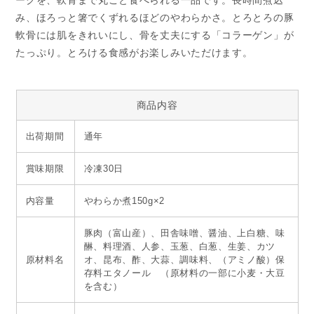
ークを、軟骨まで丸ごと食べられる一品です。長時間煮込
み、ほろっと箸でくずれるほどのやわらかさ。とろとろの豚
軟骨には肌をきれいにし、骨を丈夫にする「コラーゲン」が
たっぷり。とろける食感がお楽しみいただけます。
商品内容
出荷期間
通年
賞味期限
冷凍30日
内容量
やわらか煮150g×2
豚肉（富山産）、田舎味噌、醤油、上白糖、味
醂、料理酒、人参、玉葱、白葱、生姜、カツ
原材料名
オ、昆布、酢、大蒜、調味料、（アミノ酸）保
存料エタノール （原材料の一部に小麦・大豆
を含む）