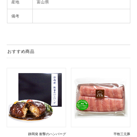
産地
富山県
備考
おすすめ商品
静岡発 衝撃のハンバーグ
平牧三元豚