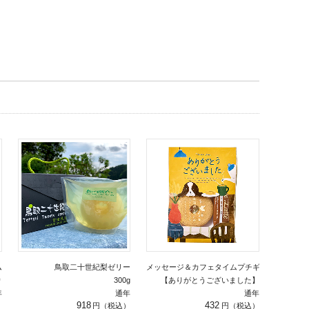
ム
鳥取二十世紀梨ゼリー
メッセージ＆カフェタイムプチギフト
り
300g
【ありがとうございました】
年
通年
通年
918
432