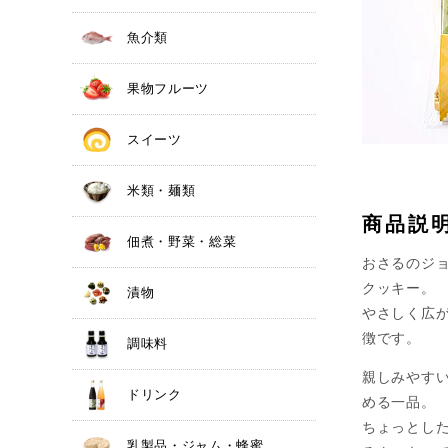
魚介類
果物フルーツ
スイーツ
米類・麺類
商品説
佃煮・野菜・総菜
おさるのジ
クッキー。
漬物
やさしく広
徴です。
調味料
親しみやす
ドリンク
める一品。
ちょっとし
乳製品・ジャム・蜂蜜