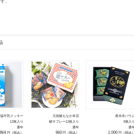
です。
品
農協牛乳クッキー
元祖鯱もなか本店
善光寺バウ
12枚入り
鯱サブレー12枚入り
3個入
通年
通年
通
864
960
1,000