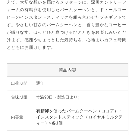
えて。大切な想いを届けるメッセージに、深川カントリーフ
ァームの有精卵を使用したバームクーヘンと、ドトールコー
ヒーのインスタントスティックを組み合わせたプチギフトで
す。やさしい甘さのバームクーヘンと、香り豊かなコーヒー
が織りなす、ほっとひと息つけるひとときをお楽しみいただ
けます。感謝やちょっとした気持ちを、心地よいカフェ時間
とともにお届けします。
商品内容
出荷期間
通年
賞味期限
常温90日（製造日より）
有精卵を使ったバームクーヘン（ココア）・
内容量
インスタントスティック（ロイヤルミルクテ
ィー）×各1個