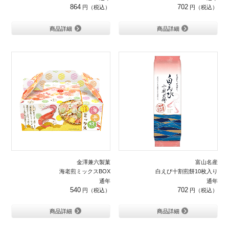
864
702
商品詳細
商品詳細
金澤兼六製菓
富山名産
海老煎ミックスBOX
白えび十割煎餅10枚入り
通年
通年
540
702
商品詳細
商品詳細