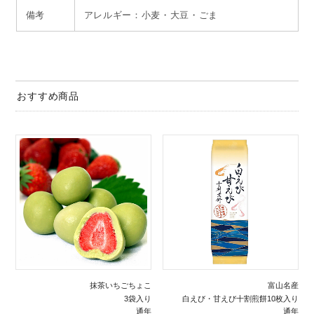
備考
アレルギー：小麦・大豆・ごま
おすすめ商品
抹茶いちごちょこ
富山名産
3袋入り
白えび・甘えび十割煎餅10枚入り
通年
通年