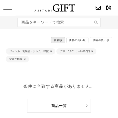
あじたびGIFT 【法人・企業様向け】こだわり
のギフト商品をご提案します。
新着順
価格の高い順
価格の低い順
ジャンル
乳製品・ジャム・蜂蜜
予算
5,001円～6,000円
全条件解除
条件に合致する商品がありません。
商品一覧